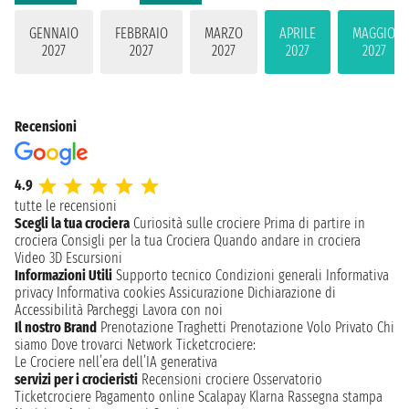
GENNAIO
FEBBRAIO
MARZO
APRILE
MAGGIO
2027
2027
2027
2027
2027
Recensioni
4.9
tutte le recensioni
Scegli la tua crociera
Curiosità sulle crociere
Prima di partire in
crociera
Consigli per la tua Crociera
Quando andare in crociera
Video 3D
Escursioni
Informazioni Utili
Supporto tecnico
Condizioni generali
Informativa
privacy
Informativa cookies
Assicurazione
Dichiarazione di
Accessibilità
Parcheggi
Lavora con noi
Il nostro Brand
Prenotazione Traghetti
Prenotazione Volo Privato
Chi
siamo
Dove trovarci
Network
Ticketcrociere:
Le Crociere nell’era dell’IA generativa
servizi per i crocieristi
Recensioni crociere
Osservatorio
Ticketcrociere
Pagamento online
Scalapay
Klarna
Rassegna stampa