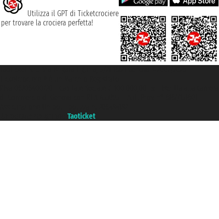
Utilizza il GPT di Ticketcrociere
per trovare la crociera perfetta!
Taoticket S.r.l. Via Brigata Liguria, 3/21 16121 Genova ©2007/2026 -
Ticketcrociere ® è un Marchio Registrato
P.Iva 06206400720 - Capitale Sociale € 100.000,00 i.v. - Iscritta alla Camera
di Commercio di Genova con REA 433093. - Aut. Prov. n° 6167/131601 -
Assicurazione Unipol - polizza n. 206484182
Un portale del gruppo
Taoticket