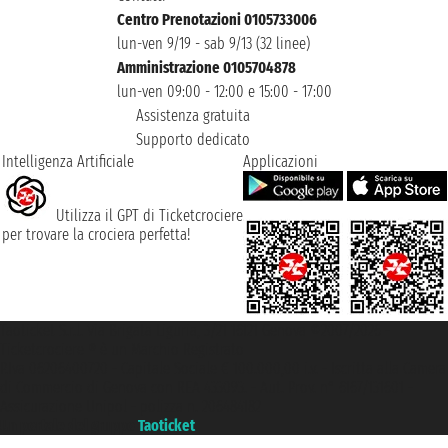
Centro Prenotazioni 0105733006
lun-ven 9/19 - sab 9/13 (32 linee)
Amministrazione 0105704878
lun-ven 09:00 - 12:00 e 15:00 - 17:00
Assistenza gratuita
Supporto dedicato
Intelligenza Artificiale
Applicazioni
Utilizza il GPT di Ticketcrociere
per trovare la crociera perfetta!
Taoticket S.r.l. Via Brigata Liguria, 3/21 16121 Genova ©2007/2026 -
Ticketcrociere ® è un Marchio Registrato
P.Iva 06206400720 - Capitale Sociale € 100.000,00 i.v. - Iscritta alla Camera
di Commercio di Genova con REA 433093. - Aut. Prov. n° 6167/131601 -
Assicurazione Unipol - polizza n. 206484182
Un portale del gruppo
Taoticket