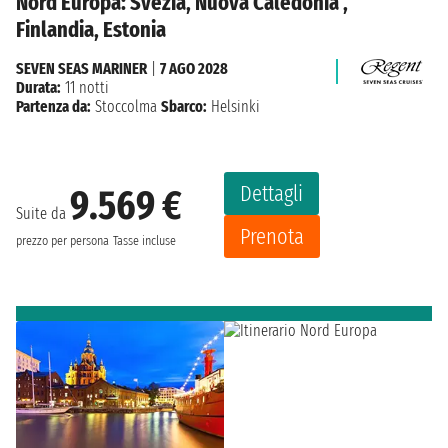
Nord Europa: Svezia, Nuova Caledonia ,
Finlandia, Estonia
SEVEN SEAS MARINER
|
7 AGO 2028
Durata:
11 notti
Partenza da:
Stoccolma
Sbarco:
Helsinki
Dettagli
9.569 €
Suite da
Prenota
prezzo per persona
Tasse incluse