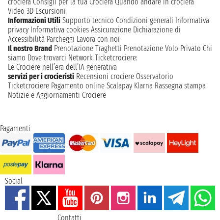
crociera
Consigli per la tua Crociera
Quando andare in crociera
Video 3D
Escursioni
Informazioni Utili
Supporto tecnico
Condizioni generali
Informativa
privacy
Informativa cookies
Assicurazione
Dichiarazione di
Accessibilità
Parcheggi
Lavora con noi
Il nostro Brand
Prenotazione Traghetti
Prenotazione Volo Privato
Chi
siamo
Dove trovarci
Network
Ticketcrociere:
Le Crociere nell’era dell’IA generativa
servizi per i crocieristi
Recensioni crociere
Osservatorio
Ticketcrociere
Pagamento online
Scalapay
Klarna
Rassegna stampa
Notizie e Aggiornamenti Crociere
Pagamenti
Social
Contatti