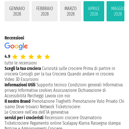
GENNAIO
FEBBRAIO
MARZO
APRILE
MAGGIO
2028
2028
2028
2028
2028
Recensioni
4.9
tutte le recensioni
Scegli la tua crociera
Curiosità sulle crociere
Prima di partire in
crociera
Consigli per la tua Crociera
Quando andare in crociera
Video 3D
Escursioni
Informazioni Utili
Supporto tecnico
Condizioni generali
Informativa
privacy
Informativa cookies
Assicurazione
Dichiarazione di
Accessibilità
Parcheggi
Lavora con noi
Il nostro Brand
Prenotazione Traghetti
Prenotazione Volo Privato
Chi
siamo
Dove trovarci
Network
Ticketcrociere:
Le Crociere nell’era dell’IA generativa
servizi per i crocieristi
Recensioni crociere
Osservatorio
Ticketcrociere
Pagamento online
Scalapay
Klarna
Rassegna stampa
Notizie e Aggiornamenti Crociere