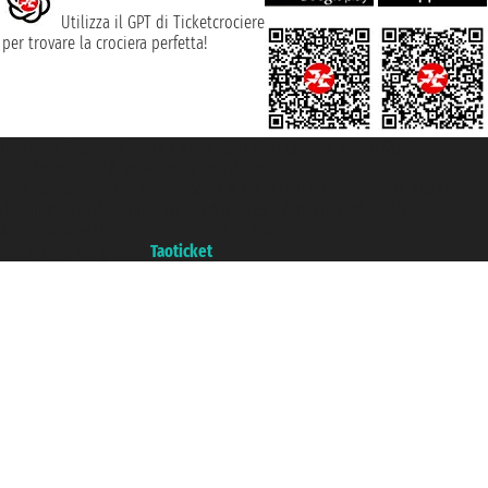
Utilizza il GPT di Ticketcrociere
per trovare la crociera perfetta!
Taoticket S.r.l. Via Brigata Liguria, 3/21 16121 Genova ©2007/2026 -
Ticketcrociere ® è un Marchio Registrato
P.Iva 06206400720 - Capitale Sociale € 100.000,00 i.v. - Iscritta alla Camera
di Commercio di Genova con REA 433093. - Aut. Prov. n° 6167/131601 -
Assicurazione Unipol - polizza n. 206484182
Un portale del gruppo
Taoticket