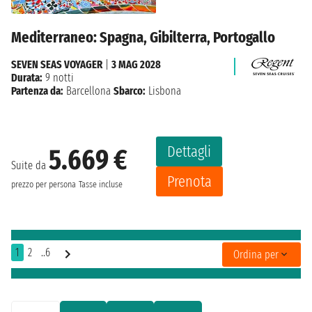
Mediterraneo: Spagna, Gibilterra, Portogallo
SEVEN SEAS VOYAGER
|
3 MAG 2028
Durata:
9 notti
Partenza da:
Barcellona
Sbarco:
Lisbona
Dettagli
5.669 €
Suite da
Prenota
prezzo per persona
Tasse incluse
1
2
..6
Ordina per