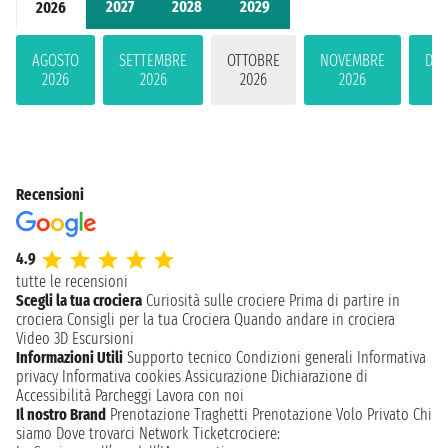
2027
2028
2029
2026
AGOSTO
SETTEMBRE
OTTOBRE
NOVEMBRE
DIC
2026
2026
2026
2026
2
Recensioni
4.9
tutte le recensioni
Scegli la tua crociera
Curiosità sulle crociere
Prima di partire in
crociera
Consigli per la tua Crociera
Quando andare in crociera
Video 3D
Escursioni
Informazioni Utili
Supporto tecnico
Condizioni generali
Informativa
privacy
Informativa cookies
Assicurazione
Dichiarazione di
Accessibilità
Parcheggi
Lavora con noi
Il nostro Brand
Prenotazione Traghetti
Prenotazione Volo Privato
Chi
siamo
Dove trovarci
Network
Ticketcrociere: