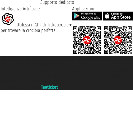
Supporto dedicato
Intelligenza Artificiale
Applicazioni
Utilizza il GPT di Ticketcrociere
per trovare la crociera perfetta!
Taoticket S.r.l. Via Brigata Liguria, 3/21 16121 Genova ©2007/2026 -
Ticketcrociere ® è un Marchio Registrato
P.Iva 06206400720 - Capitale Sociale € 100.000,00 i.v. - Iscritta alla Camera
di Commercio di Genova con REA 433093. - Aut. Prov. n° 6167/131601 -
Assicurazione Unipol - polizza n. 206484182
Un portale del gruppo
Taoticket