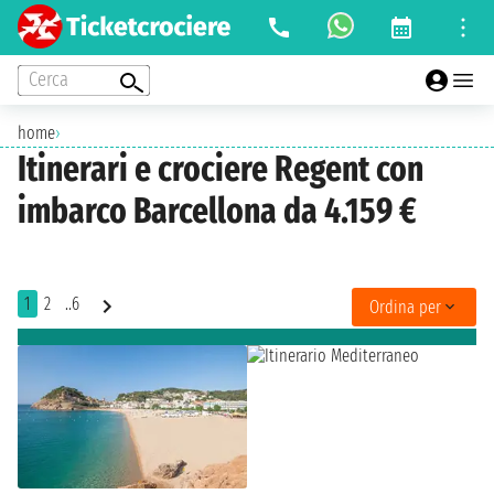
Cerca
home
›
Itinerari e crociere Regent con
imbarco Barcellona da 4.159 €
1
2
..6
Ordina per