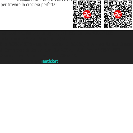
per trovare la crociera perfetta!
Taoticket S.r.l. Via Brigata Liguria, 3/21 16121 Genova ©2007/2026 -
Ticketcrociere ® è un Marchio Registrato
P.Iva 06206400720 - Capitale Sociale € 100.000,00 i.v. - Iscritta alla Camera
di Commercio di Genova con REA 433093. - Aut. Prov. n° 6167/131601 -
Assicurazione Unipol - polizza n. 206484182
Un portale del gruppo
Taoticket