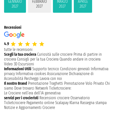
GENNAIO
FEBBRAIO
MARZO
APRILE
2027
2027
2027
2027
Recensioni
4.9
tutte le recensioni
Scegli la tua crociera
Curiosità sulle crociere
Prima di partire in
crociera
Consigli per la tua Crociera
Quando andare in crociera
Video 3D
Escursioni
Informazioni Utili
Supporto tecnico
Condizioni generali
Informativa
privacy
Informativa cookies
Assicurazione
Dichiarazione di
Accessibilità
Parcheggi
Lavora con noi
Il nostro Brand
Prenotazione Traghetti
Prenotazione Volo Privato
Chi
siamo
Dove trovarci
Network
Ticketcrociere:
Le Crociere nell’era dell’IA generativa
servizi per i crocieristi
Recensioni crociere
Osservatorio
Ticketcrociere
Pagamento online
Scalapay
Klarna
Rassegna stampa
Notizie e Aggiornamenti Crociere