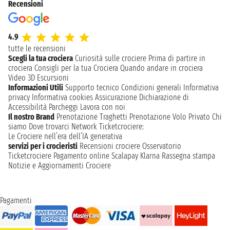
Recensioni
4.9
tutte le recensioni
Scegli la tua crociera
Curiosità sulle crociere
Prima di partire in
crociera
Consigli per la tua Crociera
Quando andare in crociera
Video 3D
Escursioni
Informazioni Utili
Supporto tecnico
Condizioni generali
Informativa
privacy
Informativa cookies
Assicurazione
Dichiarazione di
Accessibilità
Parcheggi
Lavora con noi
Il nostro Brand
Prenotazione Traghetti
Prenotazione Volo Privato
Chi
siamo
Dove trovarci
Network
Ticketcrociere:
Le Crociere nell’era dell’IA generativa
servizi per i crocieristi
Recensioni crociere
Osservatorio
Ticketcrociere
Pagamento online
Scalapay
Klarna
Rassegna stampa
Notizie e Aggiornamenti Crociere
Pagamenti