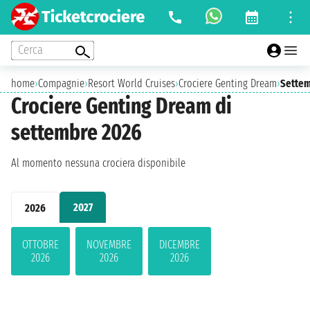
Cerca
home
›
Compagnie
›
Resort World Cruises
›
Crociere Genting Dream
›
Settem
Crociere Genting Dream di
settembre 2026
Al momento nessuna crociera disponibile
2027
2026
OTTOBRE
NOVEMBRE
DICEMBRE
2026
2026
2026