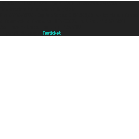
Taoticket S.r.l. Via Brigata Liguria, 3/21 16121 Genova ©2007/2026 -
Ticketcrociere ® è un Marchio Registrato
P.Iva 06206400720 - Capitale Sociale € 100.000,00 i.v. - Iscritta alla Camera
di Commercio di Genova con REA 433093. - Aut. Prov. n° 6167/131601 -
Assicurazione Unipol - polizza n. 206484182
Un portale del gruppo
Taoticket