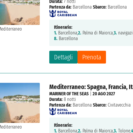
Durata:
7 notti
Partenza da:
Barcellona
Sbarco:
Barcellona
Itinerario:
1.
Barcellona,
2.
Palma di Maiorca,
3.
navigazi
8.
Barcellona
Dettagli
Prenota
Mediterraneo: Spagna, Francia, It
MARINER OF THE SEAS
|
20 AGO 2027
Durata:
8 notti
Partenza da:
Barcellona
Sbarco:
Civitavecchia
Itinerario:
1.
Barcellona,
2.
Palma di Maiorca,
3.
Tolone,