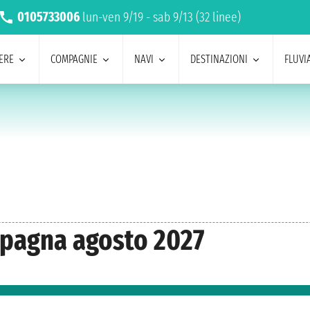
0105733006
lun-ven 9/19 - sab 9/13 (32 linee)
ERE
COMPAGNIE
NAVI
DESTINAZIONI
FLUVIA
Spagna agosto 2027