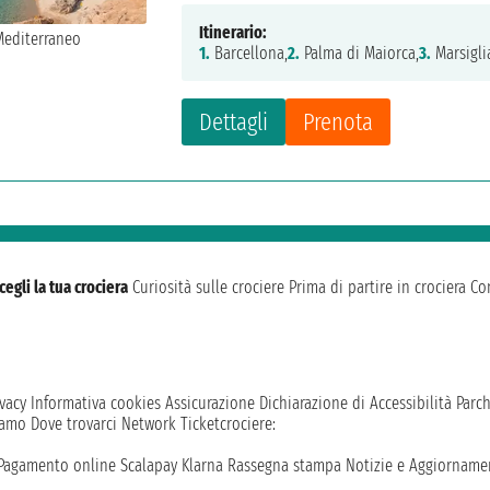
Itinerario:
1.
Barcellona,
2.
Palma di Maiorca,
3.
Marsigli
Dettagli
Prenota
cegli la tua crociera
Curiosità sulle crociere
Prima di partire in crociera
Con
vacy
Informativa cookies
Assicurazione
Dichiarazione di Accessibilità
Parc
iamo
Dove trovarci
Network
Ticketcrociere:
Pagamento online
Scalapay
Klarna
Rassegna stampa
Notizie e Aggiornamen