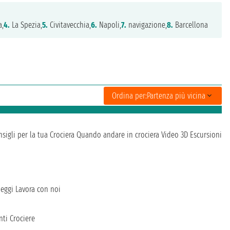
a,
4.
La Spezia,
5.
Civitavecchia,
6.
Napoli,
7.
navigazione,
8.
Barcellona
Ordina per:
Partenza più vicina
sigli per la tua Crociera
Quando andare in crociera
Video 3D
Escursioni
heggi
Lavora con noi
ti Crociere