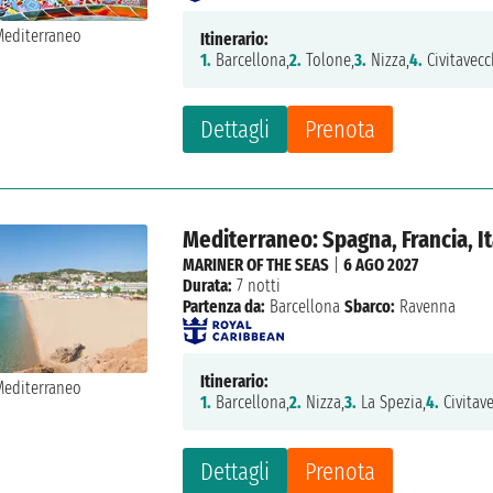
Itinerario:
1.
Barcellona,
2.
Tolone,
3.
Nizza,
4.
Civitavecc
Dettagli
Prenota
Mediterraneo: Spagna, Francia, It
MARINER OF THE SEAS
|
6 AGO 2027
Durata:
7 notti
Partenza da:
Barcellona
Sbarco:
Ravenna
Itinerario:
1.
Barcellona,
2.
Nizza,
3.
La Spezia,
4.
Civitave
Dettagli
Prenota