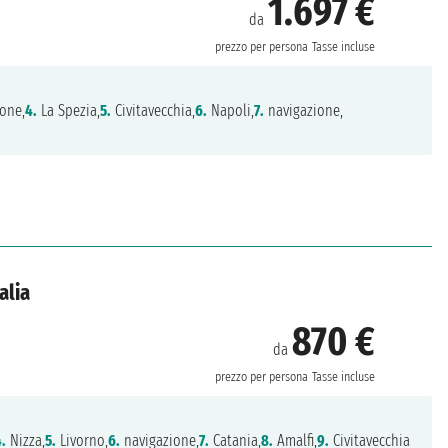
1.697 €
da
prezzo per persona
Tasse incluse
one,
4.
La Spezia,
5.
Civitavecchia,
6.
Napoli,
7.
navigazione,
alia
870 €
da
prezzo per persona
Tasse incluse
4.
Nizza,
5.
Livorno,
6.
navigazione,
7.
Catania,
8.
Amalfi,
9.
Civitavecchia