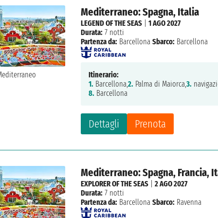
Mediterraneo: Spagna, Italia
LEGEND OF THE SEAS
|
1 AGO 2027
Durata:
7 notti
Partenza da:
Barcellona
Sbarco:
Barcellona
Itinerario:
1.
Barcellona,
2.
Palma di Maiorca,
3.
navigazi
8.
Barcellona
Dettagli
Prenota
Mediterraneo: Spagna, Francia, It
EXPLORER OF THE SEAS
|
2 AGO 2027
Durata:
7 notti
Partenza da:
Barcellona
Sbarco:
Ravenna