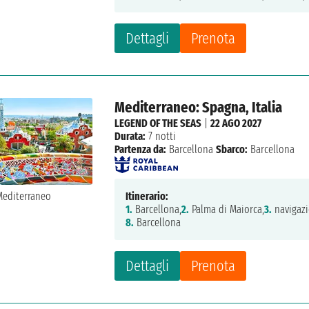
Dettagli
Prenota
Mediterraneo: Spagna, Italia
LEGEND OF THE SEAS
|
22 AGO 2027
Durata:
7 notti
Partenza da:
Barcellona
Sbarco:
Barcellona
Itinerario:
1.
Barcellona,
2.
Palma di Maiorca,
3.
navigazi
8.
Barcellona
Dettagli
Prenota