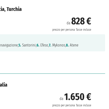
ia, Turchia
828 €
da
prezzo per persona
Tasse incluse
navigazione,
5.
Santorini,
6.
Efeso,
7.
Mykonos,
8.
Atene
alia
1.650 €
da
prezzo per persona
Tasse incluse