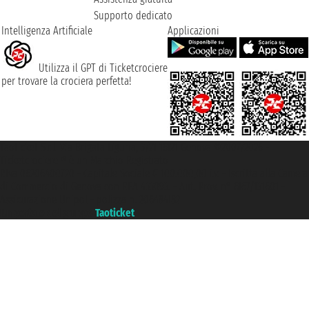
Supporto dedicato
Intelligenza Artificiale
Applicazioni
Utilizza il GPT di Ticketcrociere
per trovare la crociera perfetta!
Taoticket S.r.l. Via Brigata Liguria, 3/21 16121 Genova ©2007/2026 -
Ticketcrociere ® è un Marchio Registrato
P.Iva 06206400720 - Capitale Sociale € 100.000,00 i.v. - Iscritta alla Camera
di Commercio di Genova con REA 433093. - Aut. Prov. n° 6167/131601 -
Assicurazione Unipol - polizza n. 206484182
Un portale del gruppo
Taoticket