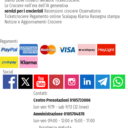
siamo
Dove trovarci
Network
Ticketcrociere:
Le Crociere nell’era dell’IA generativa
servizi per i crocieristi
Recensioni crociere
Osservatorio
Ticketcrociere
Pagamento online
Scalapay
Klarna
Rassegna stampa
Notizie e Aggiornamenti Crociere
Pagamenti
Social
Contatti
Centro Prenotazioni 0105733006
lun-ven 9/19 - sab 9/13 (32 linee)
Amministrazione 0105704878
lun-ven 09:00 - 12:00 e 15:00 - 17:00
Assistenza gratuita