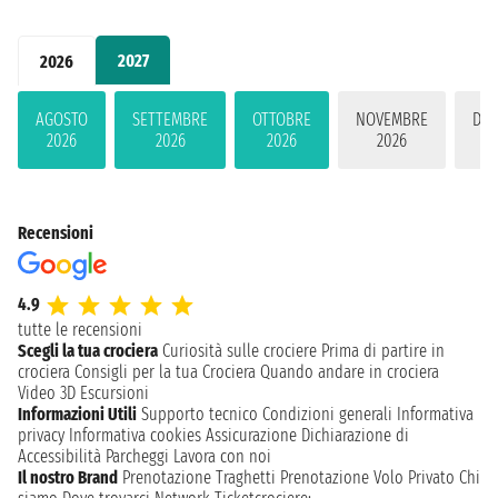
2027
2026
AGOSTO
SETTEMBRE
OTTOBRE
NOVEMBRE
DIC
2026
2026
2026
2026
2
Recensioni
4.9
tutte le recensioni
Scegli la tua crociera
Curiosità sulle crociere
Prima di partire in
crociera
Consigli per la tua Crociera
Quando andare in crociera
Video 3D
Escursioni
Informazioni Utili
Supporto tecnico
Condizioni generali
Informativa
privacy
Informativa cookies
Assicurazione
Dichiarazione di
Accessibilità
Parcheggi
Lavora con noi
Il nostro Brand
Prenotazione Traghetti
Prenotazione Volo Privato
Chi