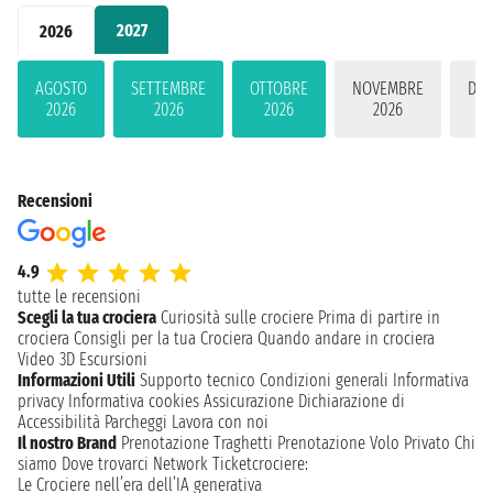
2027
2026
AGOSTO
SETTEMBRE
OTTOBRE
NOVEMBRE
DIC
2026
2026
2026
2026
2
Recensioni
4.9
tutte le recensioni
Scegli la tua crociera
Curiosità sulle crociere
Prima di partire in
crociera
Consigli per la tua Crociera
Quando andare in crociera
Video 3D
Escursioni
Informazioni Utili
Supporto tecnico
Condizioni generali
Informativa
privacy
Informativa cookies
Assicurazione
Dichiarazione di
Accessibilità
Parcheggi
Lavora con noi
Il nostro Brand
Prenotazione Traghetti
Prenotazione Volo Privato
Chi
siamo
Dove trovarci
Network
Ticketcrociere:
Le Crociere nell’era dell’IA generativa