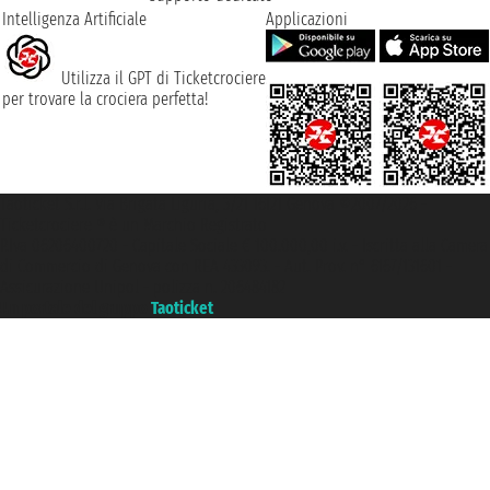
Intelligenza Artificiale
Applicazioni
Utilizza il GPT di Ticketcrociere
per trovare la crociera perfetta!
Taoticket S.r.l. Via Brigata Liguria, 3/21 16121 Genova ©2007/2026 -
Ticketcrociere ® è un Marchio Registrato
P.Iva 06206400720 - Capitale Sociale € 100.000,00 i.v. - Iscritta alla Camera
di Commercio di Genova con REA 433093. - Aut. Prov. n° 6167/131601 -
Assicurazione Unipol - polizza n. 206484182
Un portale del gruppo
Taoticket