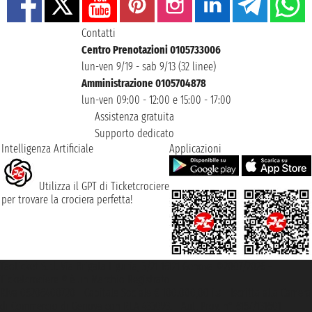
Contatti
Centro Prenotazioni 0105733006
lun-ven 9/19 - sab 9/13 (32 linee)
Amministrazione 0105704878
lun-ven 09:00 - 12:00 e 15:00 - 17:00
Assistenza gratuita
Supporto dedicato
Intelligenza Artificiale
Applicazioni
Utilizza il GPT di Ticketcrociere
per trovare la crociera perfetta!
Taoticket S.r.l. Via Brigata Liguria, 3/21 16121 Genova ©2007/2026 -
Ticketcrociere ® è un Marchio Registrato
P.Iva 06206400720 - Capitale Sociale € 100.000,00 i.v. - Iscritta alla Camera
di Commercio di Genova con REA 433093. - Aut. Prov. n° 6167/131601 -