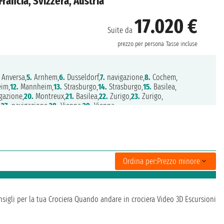
rancia, Svizzera, Austria
17.020 €
Suite da
prezzo per persona
Tasse incluse
Anversa,
5.
Arnhem,
6.
Dusseldorf,
7.
navigazione,
8.
Cochem,
im,
12.
Mannheim,
13.
Strasburgo,
14.
Strasburgo,
15.
Basilea,
gazione,
20.
Montreux,
21.
Basilea,
22.
Zurigo,
23.
Zurigo,
,
27.
navigazione,
28.
Vienna,
29.
Vienna
Ordina per:
Prezzo minore
sigli per la tua Crociera
Quando andare in crociera
Video 3D
Escursioni