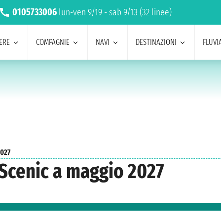
0105733006
lun-ven 9/19 - sab 9/13 (32 linee)
ERE
COMPAGNIE
NAVI
DESTINAZIONI
FLUVIA
2027
 Scenic a maggio 2027