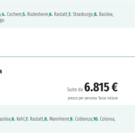
,
4.
Cochem,
5.
Rudesheim,
6.
Rastatt,
7.
Strasburgo,
8.
Basilea,
igo
a
6.815 €
Suite da
prezzo per persona
Tasse incluse
silea,
6.
Kehl,
7.
Rastatt,
8.
Mannheim,
9.
Coblenza,
10.
Colonia,