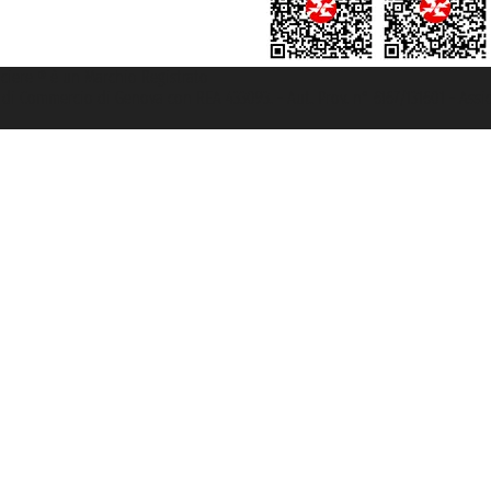
rociere ® è un Marchio Registrato
ra di Commercio di Genova con REA 433093. - Aut. Prov. n° 6167/131601 - Ass