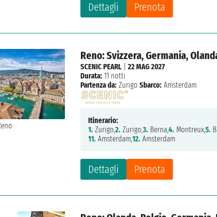
Dettagli
Prenota
Reno: Svizzera, Germania, Oland
SCENIC PEARL
|
22 MAG 2027
Durata:
11 notti
Partenza da:
Zurigo
Sbarco:
Amsterdam
Itinerario:
1.
Zurigo,
2.
Zurigo,
3.
Berna,
4.
Montreux,
5.
Ba
11.
Amsterdam,
12.
Amsterdam
Dettagli
Prenota