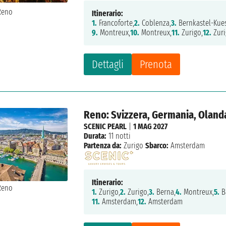
Itinerario:
1.
Francoforte,
2.
Coblenza,
3.
Bernkastel-Kues
9.
Montreux,
10.
Montreux,
11.
Zurigo,
12.
Zur
Dettagli
Prenota
Reno: Svizzera, Germania, Oland
SCENIC PEARL
|
1 MAG 2027
Durata:
11 notti
Partenza da:
Zurigo
Sbarco:
Amsterdam
Itinerario:
1.
Zurigo,
2.
Zurigo,
3.
Berna,
4.
Montreux,
5.
Ba
11.
Amsterdam,
12.
Amsterdam