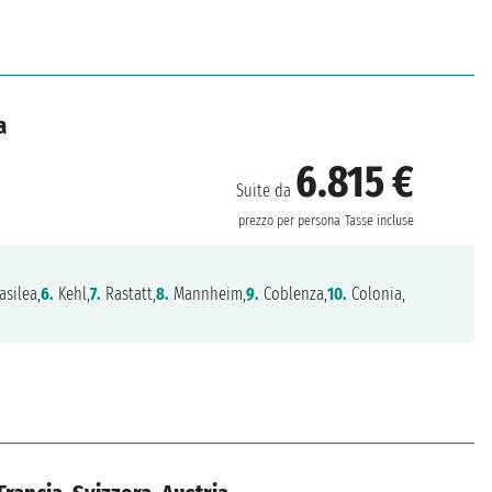
a
6.815 €
Suite da
prezzo per persona
Tasse incluse
silea,
6.
Kehl,
7.
Rastatt,
8.
Mannheim,
9.
Coblenza,
10.
Colonia,