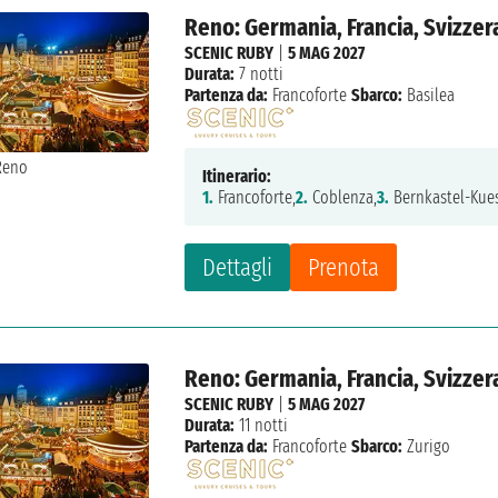
Reno: Germania, Francia, Svizzer
SCENIC RUBY
|
5 MAG 2027
Durata:
7 notti
Partenza da:
Francoforte
Sbarco:
Basilea
Itinerario:
1.
Francoforte,
2.
Coblenza,
3.
Bernkastel-Kues
Dettagli
Prenota
Reno: Germania, Francia, Svizzer
SCENIC RUBY
|
5 MAG 2027
Durata:
11 notti
Partenza da:
Francoforte
Sbarco:
Zurigo