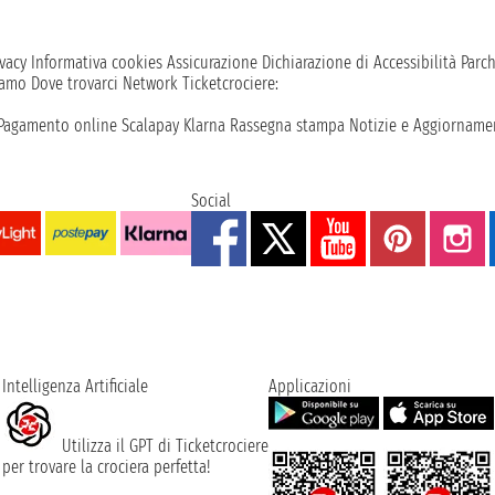
vacy
Informativa cookies
Assicurazione
Dichiarazione di Accessibilità
Parc
iamo
Dove trovarci
Network
Ticketcrociere:
Pagamento online
Scalapay
Klarna
Rassegna stampa
Notizie e Aggiornamen
Social
Intelligenza Artificiale
Applicazioni
Utilizza il GPT di Ticketcrociere
per trovare la crociera perfetta!