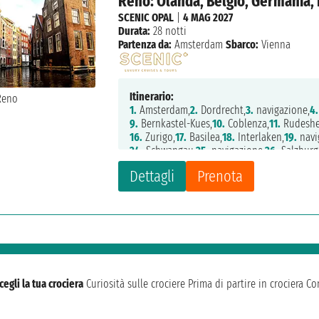
Reno: Olanda, Belgio, Germania, F
SCENIC OPAL
|
4 MAG 2027
Durata:
28 notti
Partenza da:
Amsterdam
Sbarco:
Vienna
Itinerario:
1.
Amsterdam,
2.
Dordrecht,
3.
navigazione,
4.
9.
Bernkastel-Kues,
10.
Coblenza,
11.
Rudeshe
16.
Zurigo,
17.
Basilea,
18.
Interlaken,
19.
navi
24.
Schwangau,
25.
navigazione,
26.
Salzburg
Dettagli
Prenota
cegli la tua crociera
Curiosità sulle crociere
Prima di partire in crociera
Con