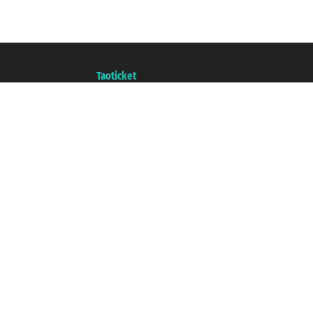
Taoticket S.r.l. Via Brigata Liguria, 3/21 16121 Genova ©2007/2026 - Ticketc
P.Iva 06206400720 - Capitale Sociale € 100.000,00 i.v. - Iscritta alla Came
Un portale del gruppo
Taoticket