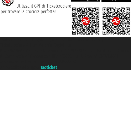
Utilizza il GPT di Ticketcrociere
per trovare la crociera perfetta!
Taoticket S.r.l. Via Brigata Liguria, 3/21 16121 Genova ©2007/2026 -
Ticketcrociere ® è un Marchio Registrato
P.Iva 06206400720 - Capitale Sociale € 100.000,00 i.v. - Iscritta alla Camera
di Commercio di Genova con REA 433093. - Aut. Prov. n° 6167/131601 -
Assicurazione Unipol - polizza n. 206484182
Un portale del gruppo
Taoticket