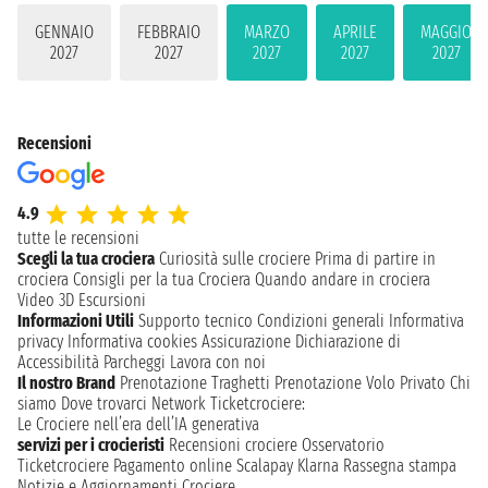
GENNAIO
FEBBRAIO
MARZO
APRILE
MAGGIO
2027
2027
2027
2027
2027
Recensioni
4.9
tutte le recensioni
Scegli la tua crociera
Curiosità sulle crociere
Prima di partire in
crociera
Consigli per la tua Crociera
Quando andare in crociera
Video 3D
Escursioni
Informazioni Utili
Supporto tecnico
Condizioni generali
Informativa
privacy
Informativa cookies
Assicurazione
Dichiarazione di
Accessibilità
Parcheggi
Lavora con noi
Il nostro Brand
Prenotazione Traghetti
Prenotazione Volo Privato
Chi
siamo
Dove trovarci
Network
Ticketcrociere:
Le Crociere nell’era dell’IA generativa
servizi per i crocieristi
Recensioni crociere
Osservatorio
Ticketcrociere
Pagamento online
Scalapay
Klarna
Rassegna stampa
Notizie e Aggiornamenti Crociere