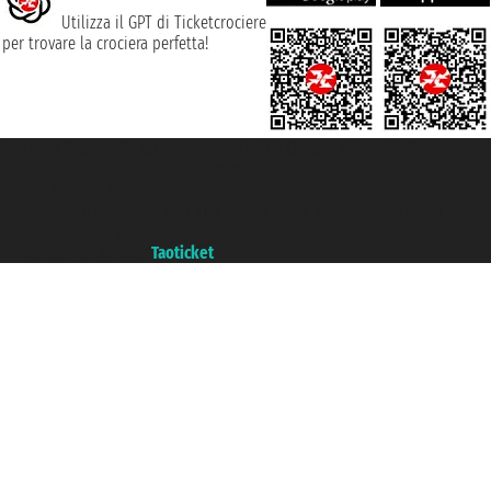
Utilizza il GPT di Ticketcrociere
per trovare la crociera perfetta!
Taoticket S.r.l. Via Brigata Liguria, 3/21 16121 Genova ©2007/2026 -
Ticketcrociere ® è un Marchio Registrato
P.Iva 06206400720 - Capitale Sociale € 100.000,00 i.v. - Iscritta alla Camera
di Commercio di Genova con REA 433093. - Aut. Prov. n° 6167/131601 -
Assicurazione Unipol - polizza n. 206484182
Un portale del gruppo
Taoticket