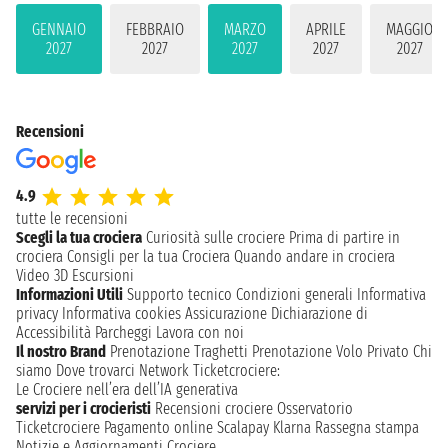
GENNAIO
FEBBRAIO
MARZO
APRILE
MAGGIO
2027
2027
2027
2027
2027
Recensioni
4.9
tutte le recensioni
Scegli la tua crociera
Curiosità sulle crociere
Prima di partire in
crociera
Consigli per la tua Crociera
Quando andare in crociera
Video 3D
Escursioni
Informazioni Utili
Supporto tecnico
Condizioni generali
Informativa
privacy
Informativa cookies
Assicurazione
Dichiarazione di
Accessibilità
Parcheggi
Lavora con noi
Il nostro Brand
Prenotazione Traghetti
Prenotazione Volo Privato
Chi
siamo
Dove trovarci
Network
Ticketcrociere:
Le Crociere nell’era dell’IA generativa
servizi per i crocieristi
Recensioni crociere
Osservatorio
Ticketcrociere
Pagamento online
Scalapay
Klarna
Rassegna stampa
Notizie e Aggiornamenti Crociere