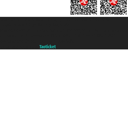
Taoticket S.r.l. Via Brigata Liguria, 3/21 16121 Genova ©2007/2026 -
Ticketcrociere ® è un Marchio Registrato
P.Iva 06206400720 - Capitale Sociale € 100.000,00 i.v. - Iscritta alla Camera
di Commercio di Genova con REA 433093. - Aut. Prov. n° 6167/131601 -
Assicurazione Unipol - polizza n. 206484182
Un portale del gruppo
Taoticket