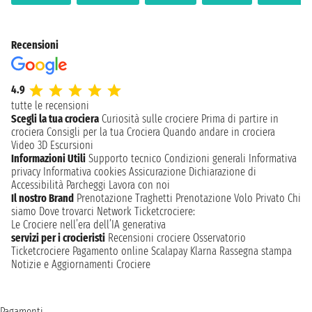
Recensioni
4.9
tutte le recensioni
Scegli la tua crociera
Curiosità sulle crociere
Prima di partire in
crociera
Consigli per la tua Crociera
Quando andare in crociera
Video 3D
Escursioni
Informazioni Utili
Supporto tecnico
Condizioni generali
Informativa
privacy
Informativa cookies
Assicurazione
Dichiarazione di
Accessibilità
Parcheggi
Lavora con noi
Il nostro Brand
Prenotazione Traghetti
Prenotazione Volo Privato
Chi
siamo
Dove trovarci
Network
Ticketcrociere:
Le Crociere nell’era dell’IA generativa
servizi per i crocieristi
Recensioni crociere
Osservatorio
Ticketcrociere
Pagamento online
Scalapay
Klarna
Rassegna stampa
Notizie e Aggiornamenti Crociere
Pagamenti