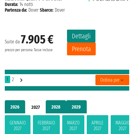
Durata:
14 notti
Partenza da:
Dover
Sbarco:
Dover
Dettagli
7.905 €
Suite da
Prenota
prezzo per persona
Tasse incluse
1
2
Ordina per
2026
2028
2029
2027
GENNAIO
FEBBRAIO
MARZO
APRILE
MAGGIO
2027
2027
2027
2027
2027