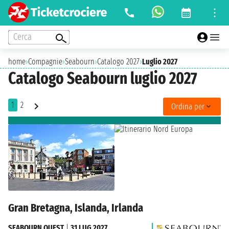
Cerca
home
›
Compagnie
›
Seabourn
›
Catalogo 2027
›
Luglio 2027
Catalogo Seabourn luglio 2027
1
2
Ordina per
Gran Bretagna, Islanda, Irlanda
SEABOURN QUEST
|
31 LUG 2027