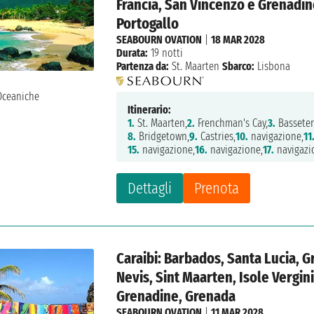
Francia, San Vincenzo e Grenadin
Portogallo
SEABOURN OVATION
|
18 MAR 2028
Durata:
19 notti
Partenza da:
St. Maarten
Sbarco:
Lisbona
Itinerario:
1.
St. Maarten,
2.
Frenchman's Cay,
3.
Basseter
8.
Bridgetown,
9.
Castries,
10.
navigazione,
11
15.
navigazione,
16.
navigazione,
17.
navigazi
Dettagli
Prenota
Caraibi: Barbados, Santa Lucia, Gr
Nevis, Sint Maarten, Isole Vergin
Grenadine, Grenada
SEABOURN OVATION
|
11 MAR 2028