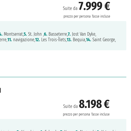
7.999 €
Suite da
prezzo per persona
Tasse incluse
4.
Montserrat,
5.
St. John ,
6.
Basseterre,
7.
Jost Van Dyke,
erre,
11.
navigazione,
12.
Les Trois-Îlets,
13.
Bequia,
14.
Saint George,
d
8.198 €
Suite da
prezzo per persona
Tasse incluse