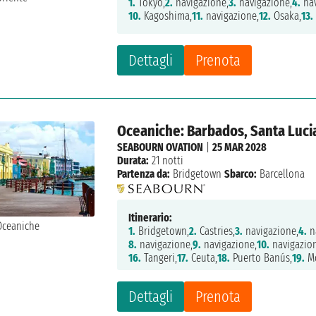
1.
Tokyo,
2.
navigazione,
3.
navigazione,
4.
nav
10.
Kagoshima,
11.
navigazione,
12.
Osaka,
13.
Dettagli
Prenota
Oceaniche: Barbados, Santa Luci
SEABOURN OVATION
|
25 MAR 2028
Durata:
21 notti
Partenza da:
Bridgetown
Sbarco:
Barcellona
Itinerario:
1.
Bridgetown,
2.
Castries,
3.
navigazione,
4.
n
8.
navigazione,
9.
navigazione,
10.
navigazio
16.
Tangeri,
17.
Ceuta,
18.
Puerto Banús,
19.
Mo
Dettagli
Prenota