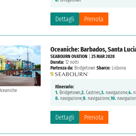
Dettagli
Prenota
Oceaniche: Barbados, Santa Lucia
SEABOURN OVATION
|
25 MAR 2028
Durata:
12 notti
Partenza da:
Bridgetown
Sbarco:
Lisbona
Itinerario:
1.
Bridgetown,
2.
Castries,
3.
navigazione,
4.
n
8.
navigazione,
9.
navigazione,
10.
navigazio
Dettagli
Prenota