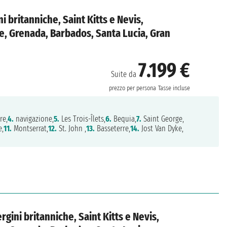
ni britanniche, Saint Kitts e Nevis,
e, Grenada, Barbados, Santa Lucia, Gran
7.199 €
Suite da
prezzo per persona
Tasse incluse
re,
4.
navigazione,
5.
Les Trois-Îlets,
6.
Bequia,
7.
Saint George,
e,
11.
Montserrat,
12.
St. John ,
13.
Basseterre,
14.
Jost Van Dyke,
gini britanniche, Saint Kitts e Nevis,