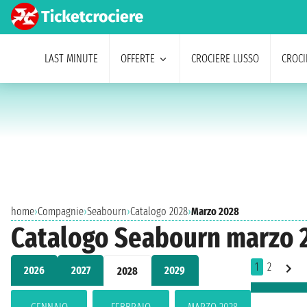
LAST MINUTE
OFFERTE
CROCIERE LUSSO
CROCI
home
›
Compagnie
›
Seabourn
›
Catalogo 2028
›
Marzo 2028
Catalogo Seabourn marzo 
1
2
2026
2027
2029
2028