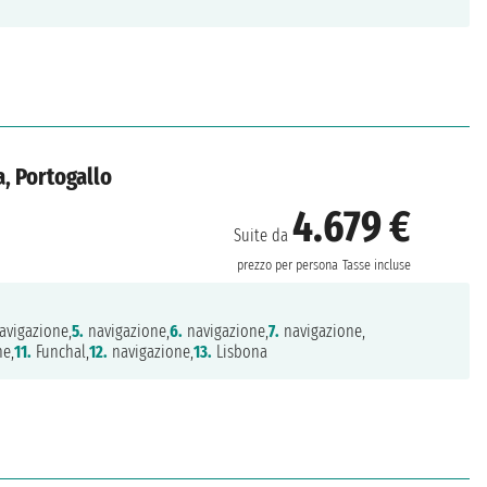
, Portogallo
4.679 €
Suite da
prezzo per persona
Tasse incluse
avigazione,
5.
navigazione,
6.
navigazione,
7.
navigazione,
ne,
11.
Funchal,
12.
navigazione,
13.
Lisbona