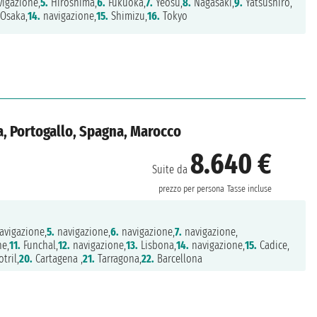
igazione,
5.
Hiroshima,
6.
Fukuoka,
7.
Yeosu,
8.
Nagasaki,
9.
Yatsushiro,
Osaka,
14.
navigazione,
15.
Shimizu,
16.
Tokyo
a, Portogallo, Spagna, Marocco
8.640 €
Suite da
prezzo per persona
Tasse incluse
avigazione,
5.
navigazione,
6.
navigazione,
7.
navigazione,
ne,
11.
Funchal,
12.
navigazione,
13.
Lisbona,
14.
navigazione,
15.
Cadice,
tril,
20.
Cartagena ,
21.
Tarragona,
22.
Barcellona