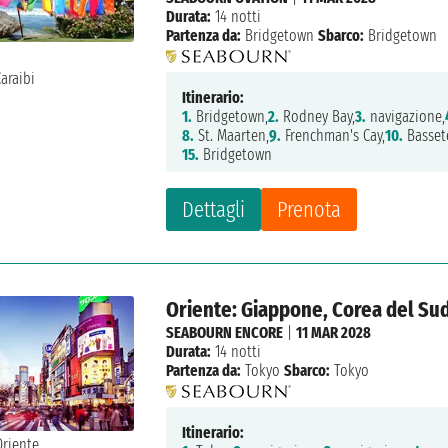
Durata:
14 notti
Partenza da:
Bridgetown
Sbarco:
Bridgetown
Itinerario:
1.
Bridgetown,
2.
Rodney Bay,
3.
navigazione,
8.
St. Maarten,
9.
Frenchman's Cay,
10.
Basset
15.
Bridgetown
Dettagli
Prenota
Oriente: Giappone, Corea del Su
SEABOURN ENCORE
|
11 MAR 2028
Durata:
14 notti
Partenza da:
Tokyo
Sbarco:
Tokyo
Itinerario: