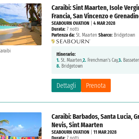
Caraibi: Sint Maarten, Isole Vergi
Francia, San Vincenzo e Grenadi
SEABOURN OVATION
|
4 MAR 2028
Durata:
7 notti
Partenza da:
St. Maarten
Sbarco:
Bridgetown
Itinerario:
1.
St. Maarten,
2.
Frenchman's Cay,
3.
Basseter
8.
Bridgetown
Dettagli
Prenota
Caraibi: Barbados, Santa Lucia, Gr
Nevis, Sint Maarten
SEABOURN OVATION
|
11 MAR 2028
Durata:
7 notti