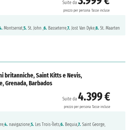
3.999 €
Suite da
prezzo per persona
Tasse incluse
4.
Montserrat,
5.
St. John ,
6.
Basseterre,
7.
Jost Van Dyke,
8.
St. Maarten
ni britanniche, Saint Kitts e Nevis,
ne, Grenada, Barbados
4.399 €
Suite da
prezzo per persona
Tasse incluse
re,
4.
navigazione,
5.
Les Trois-Îlets,
6.
Bequia,
7.
Saint George,