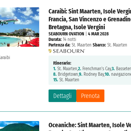
Caraibi: Sint Maarten, Isole Vergi
Francia, San Vincenzo e Grenadin
Bretagna, Isole Vergini
SEABOURN OVATION
|
4 MAR 2028
Durata:
14 notti
Partenza da:
St. Maarten
Sbarco:
St. Maarten
Itinerario:
1.
St. Maarten,
2.
Frenchman's Cay,
3.
Basseter
8.
Bridgetown,
9.
Rodney Bay,
10.
navigazion
15.
St. Maarten
Dettagli
Prenota
Oceaniche: Sint Maarten, Isole Ver