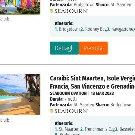
Partenza da:
Bridgetown
Sbarco:
St. Maarten
Itinerario:
1.
Bridgetown,
2.
Rodney Bay,
3.
navigazione,
Dettagli
Prenota
Caraibi: Sint Maarten, Isole Vergi
Francia, San Vincenzo e Grenadi
SEABOURN OVATION
|
18 MAR 2028
Durata:
7 notti
Partenza da:
St. Maarten
Sbarco:
Bridgetown
Itinerario:
1.
St. Maarten,
2.
Frenchman's Cay,
3.
Basseter
8.
Bridgetown