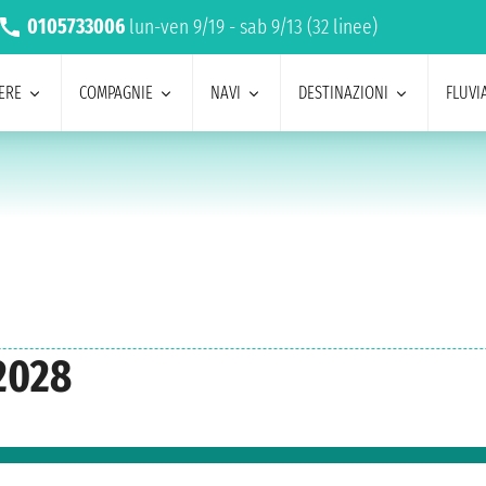
0105733006
lun-ven 9/19 - sab 9/13 (32 linee)
ERE
COMPAGNIE
NAVI
DESTINAZIONI
FLUVIA
2028