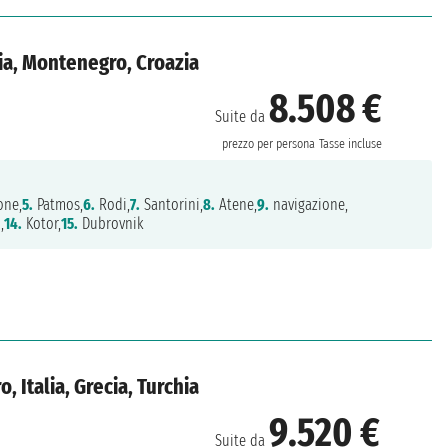
alia, Montenegro, Croazia
8.508 €
Suite da
prezzo per persona
Tasse incluse
one,
5.
Patmos,
6.
Rodi,
7.
Santorini,
8.
Atene,
9.
navigazione,
,
14.
Kotor,
15.
Dubrovnik
, Italia, Grecia, Turchia
9.520 €
Suite da