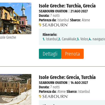
Isole Greche: Turchia, Grecia
SEABOURN OVATION
|
21 AGO 2027
Durata:
7 notti
Partenza da:
Istanbul
Sbarco:
Atene
Itinerario:
1.
Istanbul,
2.
Canakkale,
3.
Volos,
4.
navigazi
Dettagli
Prenota
Isole Greche: Grecia, Turchia
SEABOURN OVATION
|
14 AGO 2027
Durata:
7 notti
Partenza da:
Atene
Sbarco:
Istanbul