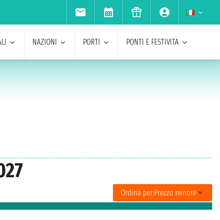
LI
NAZIONI
PORTI
PONTI E FESTIVITA
027
Ordina per:
Prezzo minore