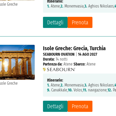
Itinerario:
1.
Atene,
2.
Monemvasia,
3.
Aghios Nikolaos,
Dettagli
Prenota
Isole Greche: Grecia, Turchia
SEABOURN OVATION
|
14 AGO 2027
Durata:
14 notti
Partenza da:
Atene
Sbarco:
Atene
Itinerario:
1.
Atene,
2.
Monemvasia,
3.
Aghios Nikolaos,
9.
Canakkale,
10.
Volos,
11.
navigazione,
12.
Pa
Dettagli
Prenota