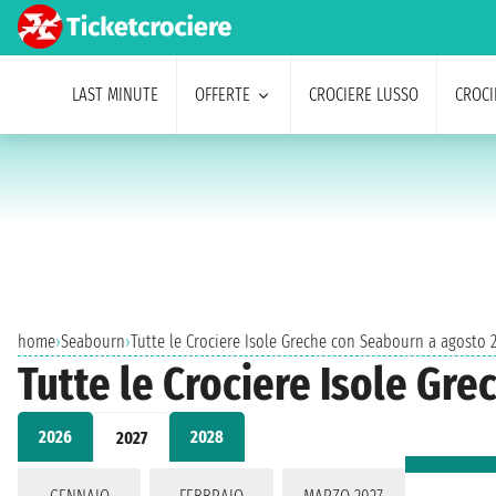
LAST MINUTE
OFFERTE
CROCIERE LUSSO
CROCI
home
›
Seabourn
›
Tutte le Crociere Isole Greche con Seabourn a agosto 
Tutte le Crociere Isole Gr
2026
2028
2027