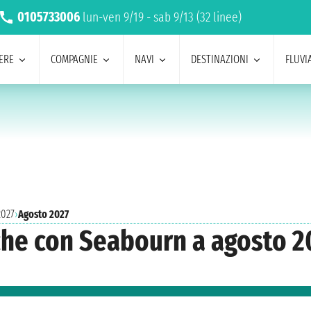
0105733006
lun-ven 9/19 - sab 9/13 (32 linee)
ERE
COMPAGNIE
NAVI
DESTINAZIONI
FLUVIA
2027
›
Agosto 2027
eche con Seabourn a agosto 2