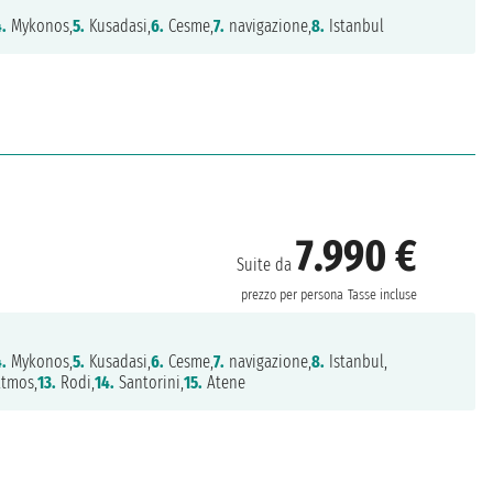
4.
Mykonos,
5.
Kusadasi,
6.
Cesme,
7.
navigazione,
8.
Istanbul
7.990 €
Suite da
prezzo per persona
Tasse incluse
4.
Mykonos,
5.
Kusadasi,
6.
Cesme,
7.
navigazione,
8.
Istanbul,
tmos,
13.
Rodi,
14.
Santorini,
15.
Atene