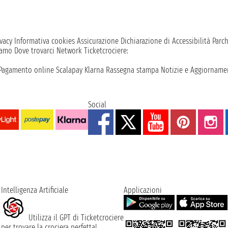
vacy
Informativa cookies
Assicurazione
Dichiarazione di Accessibilità
Parc
iamo
Dove trovarci
Network
Ticketcrociere:
Pagamento online
Scalapay
Klarna
Rassegna stampa
Notizie e Aggiornamen
Social
Intelligenza Artificiale
Applicazioni
Utilizza il GPT di Ticketcrociere
per trovare la crociera perfetta!