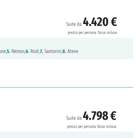
4.420 €
Suite da
prezzo per persona
Tasse incluse
one,
5.
Patmos,
6.
Rodi,
7.
Santorini,
8.
Atene
4.798 €
Suite da
prezzo per persona
Tasse incluse