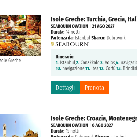
Isole Greche: Turchia, Grecia, It
SEABOURN OVATION
|
21 AGO 2027
Durata:
14 notti
Partenza da:
Istanbul
Sbarco:
Dubrovnik
Itinerario:
1.
Istanbul,
2.
Canakkale,
3.
Volos,
4.
navigazi
10.
navigazione,
11.
Itea,
12.
Corfù,
13.
Brindisi
Dettagli
Prenota
Isole Greche: Croazia, Montenegro
SEABOURN OVATION
|
6 AGO 2027
Durata:
15 notti
Partenza da:
Dubrovnik
Sbarco:
Istanbul