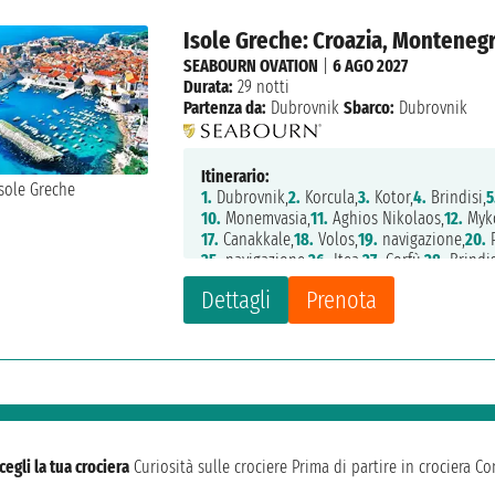
Isole Greche: Croazia, Montenegro
SEABOURN OVATION
|
6 AGO 2027
Durata:
29 notti
Partenza da:
Dubrovnik
Sbarco:
Dubrovnik
Itinerario:
1.
Dubrovnik,
2.
Korcula,
3.
Kotor,
4.
Brindisi,
5
10.
Monemvasia,
11.
Aghios Nikolaos,
12.
Myk
17.
Canakkale,
18.
Volos,
19.
navigazione,
20.
P
25.
navigazione,
26.
Itea,
27.
Corfù,
28.
Brindis
Dettagli
Prenota
cegli la tua crociera
Curiosità sulle crociere
Prima di partire in crociera
Con