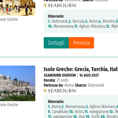
Itinerario:
1.
Dubrovnik,
2.
Korcula,
3.
Kotor,
4.
Brindisi,
5
10.
Monemvasia,
11.
Aghios Nikolaos,
12.
Myk
Dettagli
Prenota
Isole Greche: Grecia, Turchia, It
SEABOURN OVATION
|
14 AGO 2027
Durata:
21 notti
Partenza da:
Atene
Sbarco:
Dubrovnik
Itinerario:
1.
Atene,
2.
Monemvasia,
3.
Aghios Nikolaos,
9.
Canakkale,
10.
Volos,
11.
navigazione,
12.
Pa
17.
navigazione,
18.
Itea,
19.
Corfù,
20.
Brindis