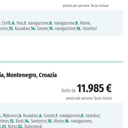
prezzo per persona
Tasse incluse
.
Corfù,
6.
Itea,
7.
navigazione,
8.
navigazione,
9.
Atene,
onos,
13.
Kusadasi,
14.
Cesme,
15.
navigazione,
16.
Istanbul
alia, Montenegro, Croazia
11.985 €
Suite da
prezzo per persona
Tasse incluse
4.
Mykonos,
5.
Kusadasi,
6.
Cesme,
7.
navigazione,
8.
Istanbul,
tmos,
13.
Rodi,
14.
Santorini,
15.
Atene,
16.
navigazione,
i,
21.
Kotor,
22.
Dubrovnik