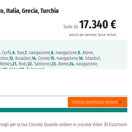
, Italia, Grecia, Turchia
17.340 €
Suite da
prezzo per persona
Tasse incluse
.
Corfù,
6.
Itea,
7.
navigazione,
8.
navigazione,
9.
Atene,
onos,
13.
Kusadasi,
14.
Cesme,
15.
navigazione,
16.
Istanbul,
atmos,
21.
Rodi,
22.
Santorini,
23.
Atene,
24.
navigazione,
i,
29.
Kotor,
30.
Dubrovnik
Ordina per:
Prezzo minore
sigli per la tua Crociera
Quando andare in crociera
Video 3D
Escursioni