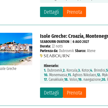
Dettagli
Prenota
Isole Greche: Croazia, Montenegro
SEABOURN OVATION
|
6 AGO 2027
Durata:
22 notti
Partenza da:
Dubrovnik
Sbarco:
Atene
Itinerario:
1.
Dubrovnik,
2.
Korcula,
3.
Kotor,
4.
Brindisi,
5
10.
Monemvasia,
11.
Aghios Nikolaos,
12.
Myk
17.
Canakkale,
18.
Volos,
19.
navigazione,
20.
P
Dettagli
Prenota