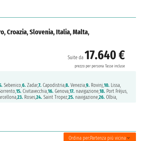
 Croazia, Slovenia, Italia, Malta,
17.640 €
Suite da
prezzo per persona
Tasse incluse
5.
Sebenico,
6.
Zadar,
7.
Capodistria,
8.
Venezia,
9.
Rovinj,
10.
Lissa,
orrento,
15.
Civitavecchia,
16.
Genova,
17.
navigazione,
18.
Port Fréjus,
rcellona,
23.
Roses,
24.
Saint Tropez,
25.
navigazione,
26.
Olbia,
Ordina per:
Partenza più vicina