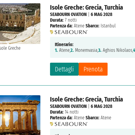
Isole Greche: Grecia, Turchia
SEABOURN OVATION
|
6 MAG 2028
Durata:
7 notti
Partenza da:
Atene
Sbarco:
Istanbul
Itinerario:
1.
Atene,
2.
Monemvasia,
3.
Aghios Nikolaos,
Dettagli
Prenota
Isole Greche: Grecia, Turchia
SEABOURN OVATION
|
6 MAG 2028
Durata:
14 notti
Partenza da:
Atene
Sbarco:
Atene