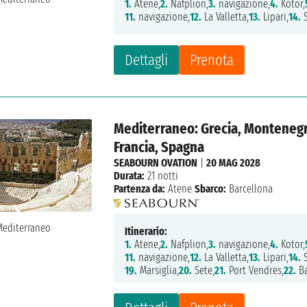
1.
Atene,
2.
Nafplion,
3.
navigazione,
4.
Kotor,
11.
navigazione,
12.
La Valletta,
13.
Lipari,
14.
S
Dettagli
Prenota
Mediterraneo: Grecia, Montenegro,
Francia, Spagna
SEABOURN OVATION
|
20 MAG 2028
Durata:
21 notti
Partenza da:
Atene
Sbarco:
Barcellona
Itinerario:
1.
Atene,
2.
Nafplion,
3.
navigazione,
4.
Kotor,
11.
navigazione,
12.
La Valletta,
13.
Lipari,
14.
S
19.
Marsiglia,
20.
Sete,
21.
Port Vendres,
22.
Ba