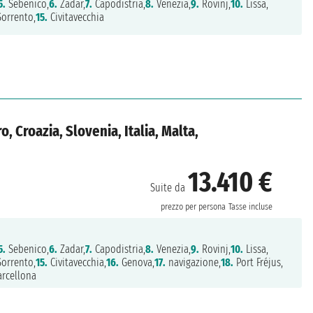
5.
Sebenico,
6.
Zadar,
7.
Capodistria,
8.
Venezia,
9.
Rovinj,
10.
Lissa,
orrento,
15.
Civitavecchia
 Croazia, Slovenia, Italia, Malta,
13.410 €
Suite da
prezzo per persona
Tasse incluse
5.
Sebenico,
6.
Zadar,
7.
Capodistria,
8.
Venezia,
9.
Rovinj,
10.
Lissa,
orrento,
15.
Civitavecchia,
16.
Genova,
17.
navigazione,
18.
Port Fréjus,
rcellona