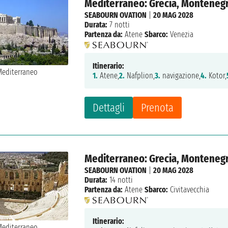
Mediterraneo: Grecia, Montenegro
SEABOURN OVATION
|
20 MAG 2028
Durata:
7 notti
Partenza da:
Atene
Sbarco:
Venezia
Itinerario:
1.
Atene,
2.
Nafplion,
3.
navigazione,
4.
Kotor,
Dettagli
Prenota
Mediterraneo: Grecia, Montenegro,
SEABOURN OVATION
|
20 MAG 2028
Durata:
14 notti
Partenza da:
Atene
Sbarco:
Civitavecchia
Itinerario: