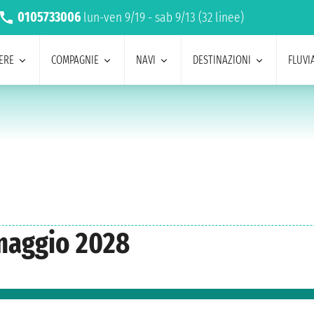
0105733006
lun-ven 9/19 - sab 9/13 (32 linee)
ERE
COMPAGNIE
NAVI
DESTINAZIONI
FLUVIA
maggio 2028