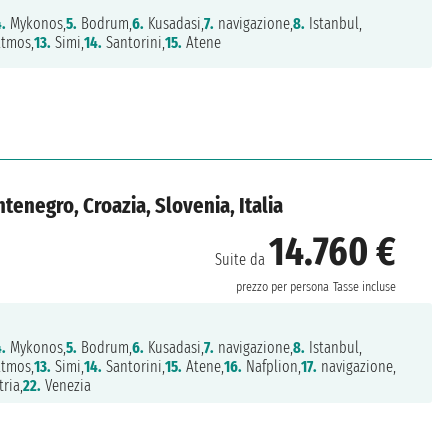
4.
Mykonos,
5.
Bodrum,
6.
Kusadasi,
7.
navigazione,
8.
Istanbul,
tmos,
13.
Simi,
14.
Santorini,
15.
Atene
ntenegro, Croazia, Slovenia, Italia
14.760 €
Suite da
prezzo per persona
Tasse incluse
4.
Mykonos,
5.
Bodrum,
6.
Kusadasi,
7.
navigazione,
8.
Istanbul,
tmos,
13.
Simi,
14.
Santorini,
15.
Atene,
16.
Nafplion,
17.
navigazione,
ria,
22.
Venezia