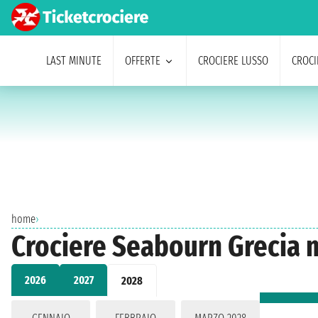
LAST MINUTE
OFFERTE
CROCIERE LUSSO
CROCI
home
›
Crociere Seabourn Grecia 
2026
2027
2028