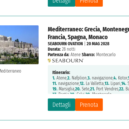
Dettagli
Prenota
Mediterraneo: Grecia, Montenegro,
Francia, Spagna, Monaco
SEABOURN OVATION
|
20 MAG 2028
Durata:
28 notti
Partenza da:
Atene
Sbarco:
Montecarlo
Itinerario:
1.
Atene,
2.
Nafplion,
3.
navigazione,
4.
Kotor,
11.
navigazione,
12.
La Valletta,
13.
Lipari,
14.
S
19.
Marsiglia,
20.
Sete,
21.
Port Vendres,
22.
Ba
27.
Bastia,
28.
Calvi,
29.
Montecarlo
Dettagli
Prenota