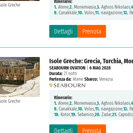
Itinerario:
1.
Atene,
2.
Monemvasia,
3.
Aghios Nikolaos,
9.
Canakkale,
10.
Volos,
11.
navigazione,
12.
Pa
Dettagli
Prenota
Isole Greche: Grecia, Turchia, Mo
SEABOURN OVATION
|
6 MAG 2028
Durata:
21 notti
Partenza da:
Atene
Sbarco:
Venezia
Itinerario:
1.
Atene,
2.
Monemvasia,
3.
Aghios Nikolaos,
9.
Canakkale,
10.
Volos,
11.
navigazione,
12.
Pa
18.
Kotor,
19.
Sebenico,
20.
Zadar,
21.
Capodist
Dettagli
Prenota