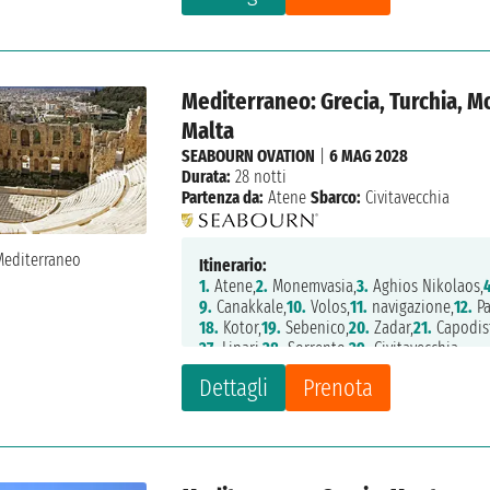
Mediterraneo: Grecia, Turchia, Mo
Malta
SEABOURN OVATION
|
6 MAG 2028
Durata:
28 notti
Partenza da:
Atene
Sbarco:
Civitavecchia
Itinerario:
1.
Atene,
2.
Monemvasia,
3.
Aghios Nikolaos,
9.
Canakkale,
10.
Volos,
11.
navigazione,
12.
Pa
18.
Kotor,
19.
Sebenico,
20.
Zadar,
21.
Capodist
27.
Lipari,
28.
Sorrento,
29.
Civitavecchia
Dettagli
Prenota