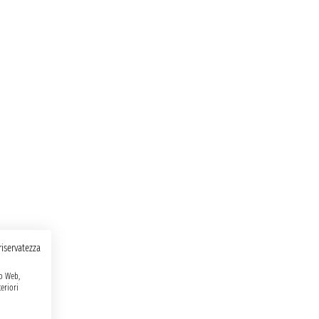
 riservatezza
to Web,
eriori