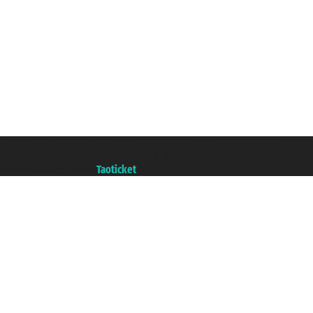
Taoticket S.r.l. Via Brigata Liguria, 3/21 16121 Genova ©2007/2026 - Ticketc
P.Iva 06206400720 - Capitale Sociale € 100.000,00 i.v. - Iscritta alla Came
Un portale del gruppo
Taoticket