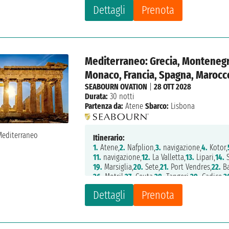
Dettagli
Prenota
Mediterraneo: Grecia, Montenegro,
Monaco, Francia, Spagna, Marocco
SEABOURN OVATION
|
28 OTT 2028
Durata:
30 notti
Partenza da:
Atene
Sbarco:
Lisbona
Itinerario:
1.
Atene,
2.
Nafplion,
3.
navigazione,
4.
Kotor,
11.
navigazione,
12.
La Valletta,
13.
Lipari,
14.
S
19.
Marsiglia,
20.
Sete,
21.
Port Vendres,
22.
Ba
26.
Motril,
27.
Ceuta,
28.
Tangeri,
29.
Cadice,
3
Dettagli
Prenota