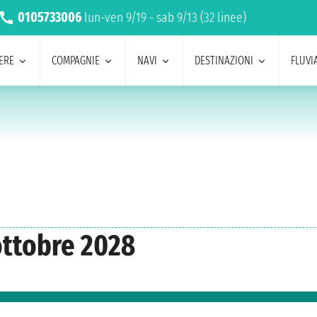
0105733006
lun-ven 9/19 - sab 9/13 (32 linee)
ERE
COMPAGNIE
NAVI
DESTINAZIONI
FLUVIA
ottobre 2028