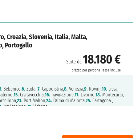
 Croazia, Slovenia, Italia, Malta,
, Portogallo
18.180 €
Suite da
prezzo per persona
Tasse incluse
5.
Sebenico,
6.
Zadar,
7.
Capodistria,
8.
Venezia,
9.
Rovinj,
10.
Lissa,
alerno,
15.
Civitavecchia,
16.
navigazione,
17.
Livorno,
18.
Montecarlo,
rcellona,
23.
Port Mahon,
24.
Palma di Maiorca,
25.
Cartagena ,
0.
navigazione,
31.
Lisbona