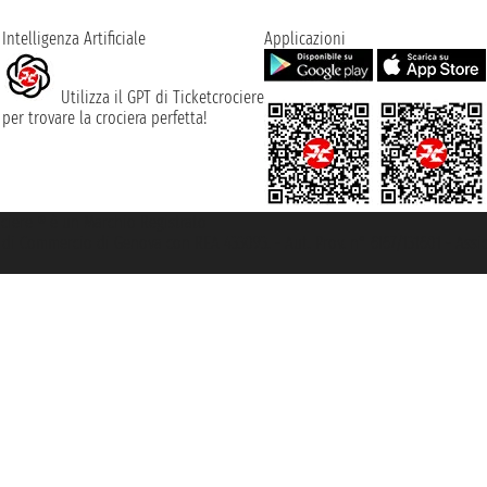
Intelligenza Artificiale
Applicazioni
Utilizza il GPT di Ticketcrociere
per trovare la crociera perfetta!
rociere ® è un Marchio Registrato
ra di Commercio di Genova con REA 433093. - Aut. Prov. n° 6167/131601 - Ass