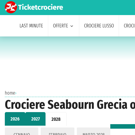
LAST MINUTE
OFFERTE
CROCIERE LUSSO
CROCI
home
›
Crociere Seabourn Grecia 
2026
2027
2028