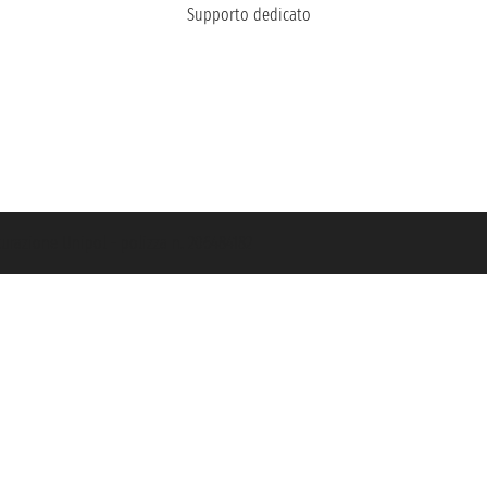
Supporto dedicato
icurazione Unipol - polizza n. 206484182