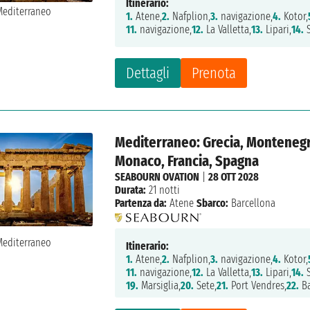
Itinerario:
1.
Atene,
2.
Nafplion,
3.
navigazione,
4.
Kotor,
11.
navigazione,
12.
La Valletta,
13.
Lipari,
14.
S
Dettagli
Prenota
Mediterraneo: Grecia, Montenegro,
Monaco, Francia, Spagna
SEABOURN OVATION
|
28 OTT 2028
Durata:
21 notti
Partenza da:
Atene
Sbarco:
Barcellona
Itinerario:
1.
Atene,
2.
Nafplion,
3.
navigazione,
4.
Kotor,
11.
navigazione,
12.
La Valletta,
13.
Lipari,
14.
S
19.
Marsiglia,
20.
Sete,
21.
Port Vendres,
22.
Ba