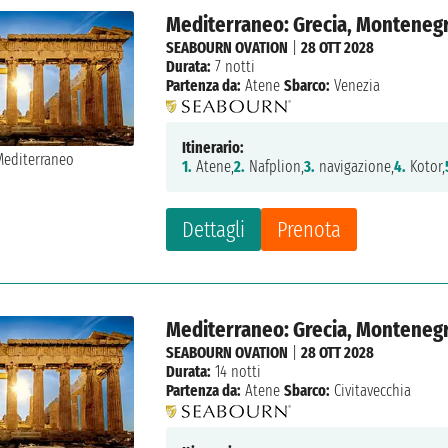
Mediterraneo: Grecia, Montenegro
SEABOURN OVATION
|
28 OTT 2028
Durata:
7 notti
Partenza da:
Atene
Sbarco:
Venezia
Itinerario:
1.
Atene,
2.
Nafplion,
3.
navigazione,
4.
Kotor,
Dettagli
Prenota
Mediterraneo: Grecia, Montenegro,
SEABOURN OVATION
|
28 OTT 2028
Durata:
14 notti
Partenza da:
Atene
Sbarco:
Civitavecchia