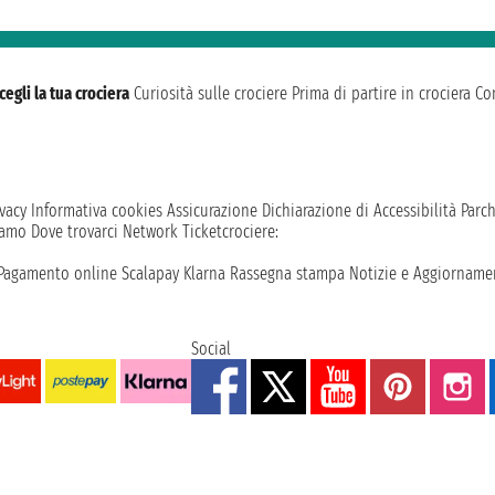
cegli la tua crociera
Curiosità sulle crociere
Prima di partire in crociera
Con
vacy
Informativa cookies
Assicurazione
Dichiarazione di Accessibilità
Parc
iamo
Dove trovarci
Network
Ticketcrociere:
Pagamento online
Scalapay
Klarna
Rassegna stampa
Notizie e Aggiornamen
Social