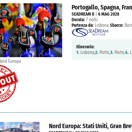
Portogallo, Spagna, Fran
SEADREAM II
|
6 MAG 2028
Durata:
7 notti
Partenza da:
Lisbona
Sbarco:
Bor
Itinerario:
1.
Lisbona,
2.
Porto,
3.
Porto,
4.
L
Nord Europa: Stati Uniti, Gran Bre