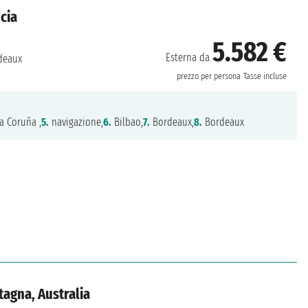
cia
5.582 €
Esterna da
deaux
prezzo per persona
Tasse incluse
a Coruña ,
5.
navigazione,
6.
Bilbao,
7.
Bordeaux,
8.
Bordeaux
tagna, Australia