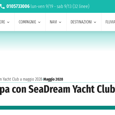
0105733006
lun-ven 9/19 - sab 9/13 (32 linee)
ERE
COMPAGNIE
NAVI
DESTINAZIONI
FLUVIA
m Yacht Club a maggio 2028
›
Maggio 2028
ropa con SeaDream Yacht Clu