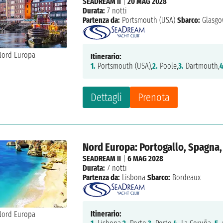
SEADREAM II
|
20 MAG 2028
Durata:
7 notti
Partenza da:
Portsmouth (USA)
Sbarco:
Glasgo
Itinerario:
1.
Portsmouth (USA),
2.
Poole,
3.
Dartmouth,
4
Dettagli
Prenota
Nord Europa: Portogallo, Spagna,
SEADREAM II
|
6 MAG 2028
Durata:
7 notti
Partenza da:
Lisbona
Sbarco:
Bordeaux
Itinerario: