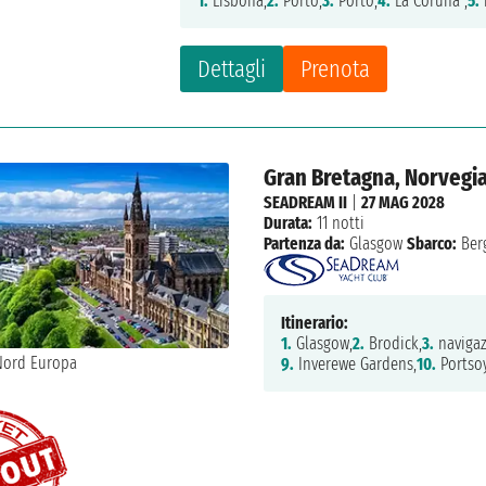
1.
Lisbona,
2.
Porto,
3.
Porto,
4.
La Coruña ,
5.
Dettagli
Prenota
Gran Bretagna, Norvegi
SEADREAM II
|
27 MAG 2028
Durata:
11 notti
Partenza da:
Glasgow
Sbarco:
Ber
Itinerario:
1.
Glasgow,
2.
Brodick,
3.
navigaz
9.
Inverewe Gardens,
10.
Portsoy