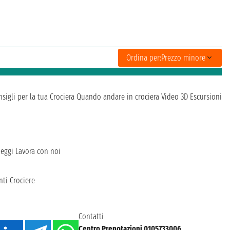
Ordina per:
Prezzo minore
sigli per la tua Crociera
Quando andare in crociera
Video 3D
Escursioni
heggi
Lavora con noi
ti Crociere
Contatti
Centro Prenotazioni 0105733006