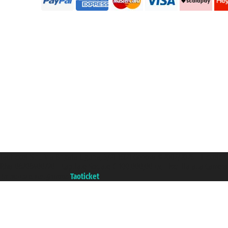
Taoticket S.r.l. Via Brigata Liguria, 3/21 16121 Genova ©2007/2026 - Ticketc
P.Iva 06206400720 - Capitale Sociale € 100.000,00 i.v. - Iscritta alla Came
Un portale del gruppo
Taoticket