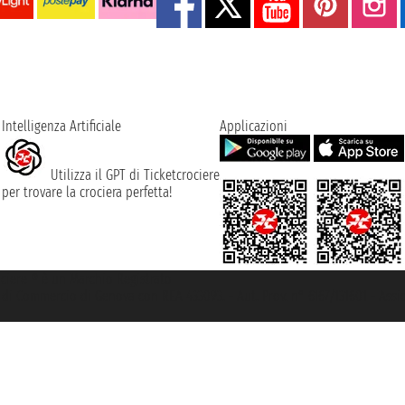
Intelligenza Artificiale
Applicazioni
Utilizza il GPT di Ticketcrociere
per trovare la crociera perfetta!
rociere ® è un Marchio Registrato
ra di Commercio di Genova con REA 433093. - Aut. Prov. n° 6167/131601 - Ass