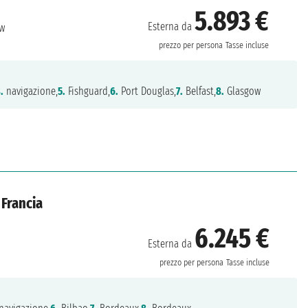
5.893 €
Esterna da
w
prezzo per persona
Tasse incluse
.
navigazione,
5.
Fishguard,
6.
Port Douglas,
7.
Belfast,
8.
Glasgow
 Francia
6.245 €
Esterna da
prezzo per persona
Tasse incluse