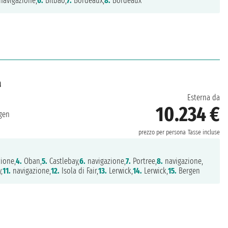
navigazione,
6.
Bilbao,
7.
Bordeaux,
8.
Bordeaux
a
Esterna da
10.234 €
gen
prezzo per persona
Tasse incluse
ione,
4.
Oban,
5.
Castlebay,
6.
navigazione,
7.
Portree,
8.
navigazione,
,
11.
navigazione,
12.
Isola di Fair,
13.
Lerwick,
14.
Lerwick,
15.
Bergen