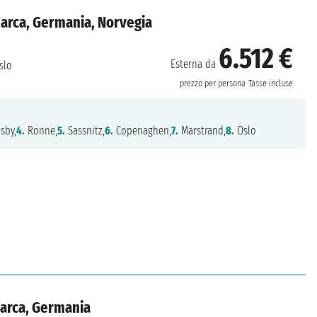
marca, Germania, Norvegia
6.512 €
Esterna da
slo
prezzo per persona
Tasse incluse
sby,
4.
Ronne,
5.
Sassnitz,
6.
Copenaghen,
7.
Marstrand,
8.
Oslo
marca, Germania