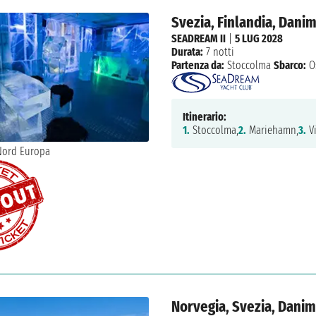
Svezia, Finlandia, Dani
SEADREAM II
|
5 LUG 2028
Durata:
7 notti
Partenza da:
Stoccolma
Sbarco:
O
Itinerario:
1.
Stoccolma,
2.
Mariehamn,
3.
Vi
Norvegia, Svezia, Dani