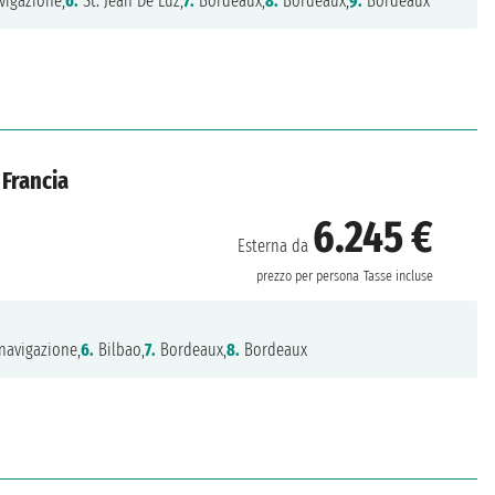
vigazione,
6.
St. Jean De Luz,
7.
Bordeaux,
8.
Bordeaux,
9.
Bordeaux
 Francia
6.245 €
Esterna da
prezzo per persona
Tasse incluse
navigazione,
6.
Bilbao,
7.
Bordeaux,
8.
Bordeaux