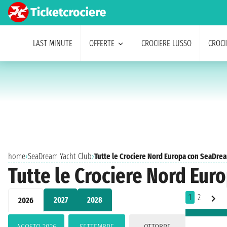
LAST MINUTE
OFFERTE
CROCIERE LUSSO
CROCI
home
›
SeaDream Yacht Club
›
Tutte le Crociere Nord Europa con SeaDre
Tutte le Crociere Nord Eu
1
2
2027
2028
2026