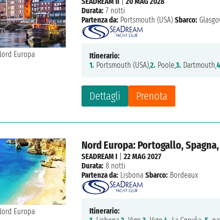
SEADREAM II
|
20 MAG 2028
Durata:
7 notti
Partenza da:
Portsmouth (USA)
Sbarco:
Glasgo
Itinerario:
1.
Portsmouth (USA),
2.
Poole,
3.
Dartmouth,
4
Dettagli
Prenota
Nord Europa: Portogallo, Spagna,
SEADREAM I
|
22 MAG 2027
Durata:
8 notti
Partenza da:
Lisbona
Sbarco:
Bordeaux
Itinerario: