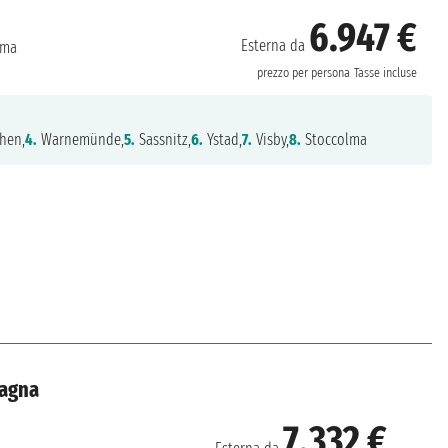
6.947 €
Esterna da
lma
prezzo per persona
Tasse incluse
hen,
4.
Warnemünde,
5.
Sassnitz,
6.
Ystad,
7.
Visby,
8.
Stoccolma
tagna
7.332 €