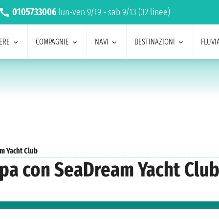
0105733006
lun-ven 9/19 - sab 9/13 (32 linee)
ERE
COMPAGNIE
NAVI
DESTINAZIONI
FLUVIA
am Yacht Club
ropa con SeaDream Yacht Clu