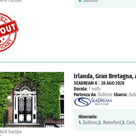
8.
Dublino
Irlanda, Gran Bretagna, 
SEADREAM II
|
28 AGO 2028
Durata:
7 notti
Partenza da:
Dublino
Sbarco:
Dub
Itinerario:
1.
Dublino,
2.
Waterford,
3.
Cork,