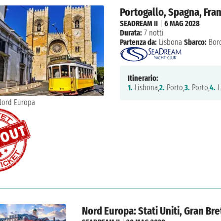
Portogallo, Spagna, Fran
SEADREAM II
|
6 MAG 2028
Durata:
7 notti
Partenza da:
Lisbona
Sbarco:
Bor
Itinerario:
1.
Lisbona,
2.
Porto,
3.
Porto,
4.
L
Nord Europa: Stati Uniti, Gran Bre