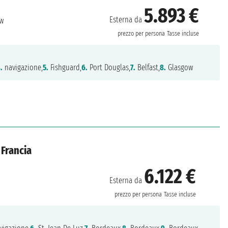
5.893 €
Esterna da
w
prezzo per persona
Tasse incluse
.
navigazione,
5.
Fishguard,
6.
Port Douglas,
7.
Belfast,
8.
Glasgow
 Francia
6.122 €
Esterna da
prezzo per persona
Tasse incluse