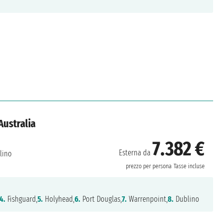
Australia
7.382 €
Esterna da
lino
prezzo per persona
Tasse incluse
4.
Fishguard,
5.
Holyhead,
6.
Port Douglas,
7.
Warrenpoint,
8.
Dublino