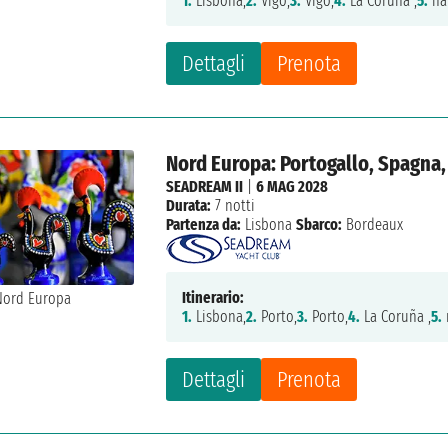
1.
Lisbona,
2.
Vigo,
3.
Vigo,
4.
La Coruña ,
5.
na
Dettagli
Prenota
Nord Europa: Portogallo, Spagna,
SEADREAM II
|
6 MAG 2028
Durata:
7 notti
Partenza da:
Lisbona
Sbarco:
Bordeaux
Itinerario:
1.
Lisbona,
2.
Porto,
3.
Porto,
4.
La Coruña ,
5.
Dettagli
Prenota