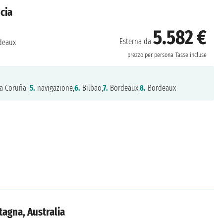
cia
5.582 €
Esterna da
deaux
prezzo per persona
Tasse incluse
a Coruña ,
5.
navigazione,
6.
Bilbao,
7.
Bordeaux,
8.
Bordeaux
tagna, Australia