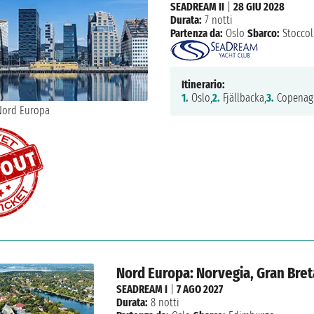
SEADREAM II
|
28 GIU 2028
Durata:
7 notti
Partenza da:
Oslo
Sbarco:
Stocco
Itinerario:
1.
Oslo,
2.
Fjällbacka,
3.
Copenag
Nord Europa: Norvegia, Gran Bre
SEADREAM I
|
7 AGO 2027
Durata:
8 notti