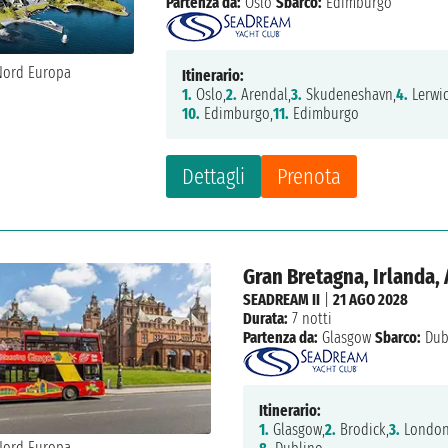
Partenza da:
Oslo
Sbarco:
Edimburgo
Itinerario:
1.
Oslo,
2.
Arendal,
3.
Skudeneshavn,
4.
Lerwic
10.
Edimburgo,
11.
Edimburgo
Dettagli
Prenota
Gran Bretagna, Irlanda, 
SEADREAM II
|
21 AGO 2028
Durata:
7 notti
Partenza da:
Glasgow
Sbarco:
Dub
Itinerario:
1.
Glasgow,
2.
Brodick,
3.
Londond