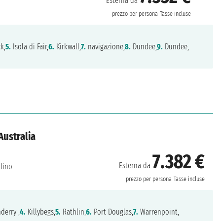
Esterna da
prezzo per persona
Tasse incluse
k,
5.
Isola di Fair,
6.
Kirkwall,
7.
navigazione,
8.
Dundee,
9.
Dundee,
Australia
7.382 €
Esterna da
lino
prezzo per persona
Tasse incluse
erry ,
4.
Killybegs,
5.
Rathlin,
6.
Port Douglas,
7.
Warrenpoint,