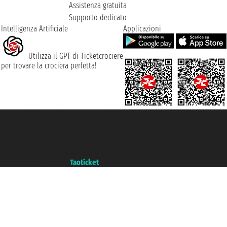
Assistenza gratuita
Supporto dedicato
Intelligenza Artificiale
Applicazioni
Utilizza il GPT di Ticketcrociere
per trovare la crociera perfetta!
Taoticket S.r.l. Via Brigata Liguria, 3/21 16121 Genova ©2007/2026 -
Ticketcrociere ® è un Marchio Registrato
P.Iva 06206400720 - Capitale Sociale € 100.000,00 i.v. - Iscritta alla Camera
di Commercio di Genova con REA 433093. - Aut. Prov. n° 6167/131601 -
Assicurazione Unipol - polizza n. 206484182
Un portale del gruppo
Taoticket