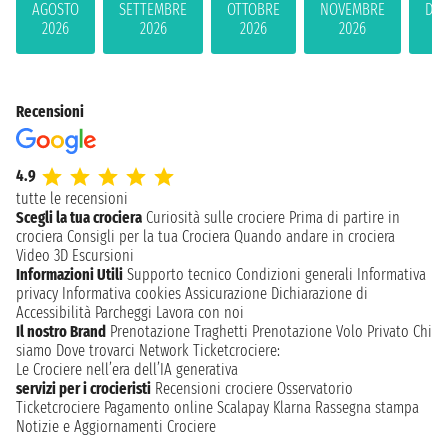
AGOSTO
SETTEMBRE
OTTOBRE
NOVEMBRE
DIC
2026
2026
2026
2026
2
Recensioni
4.9
tutte le recensioni
Scegli la tua crociera
Curiosità sulle crociere
Prima di partire in
crociera
Consigli per la tua Crociera
Quando andare in crociera
Video 3D
Escursioni
Informazioni Utili
Supporto tecnico
Condizioni generali
Informativa
privacy
Informativa cookies
Assicurazione
Dichiarazione di
Accessibilità
Parcheggi
Lavora con noi
Il nostro Brand
Prenotazione Traghetti
Prenotazione Volo Privato
Chi
siamo
Dove trovarci
Network
Ticketcrociere:
Le Crociere nell’era dell’IA generativa
servizi per i crocieristi
Recensioni crociere
Osservatorio
Ticketcrociere
Pagamento online
Scalapay
Klarna
Rassegna stampa
Notizie e Aggiornamenti Crociere