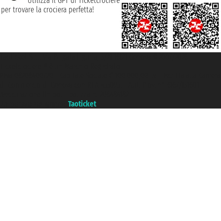
Utilizza il GPT di Ticketcrociere
per trovare la crociera perfetta!
Taoticket S.r.l. Via Brigata Liguria, 3/21 16121 Genova ©2007/2026 -
Ticketcrociere ® è un Marchio Registrato
P.Iva 06206400720 - Capitale Sociale € 100.000,00 i.v. - Iscritta alla Camera
di Commercio di Genova con REA 433093. - Aut. Prov. n° 6167/131601 -
Assicurazione Unipol - polizza n. 206484182
Un portale del gruppo
Taoticket