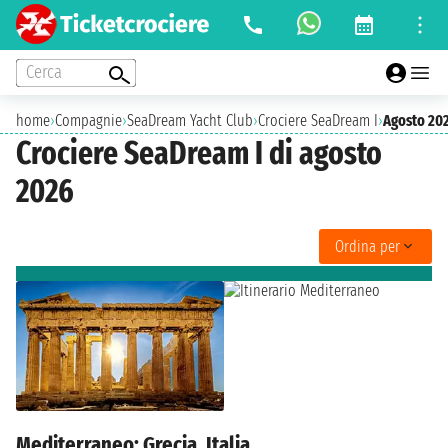
Cerca
home
›
Compagnie
›
SeaDream Yacht Club
›
Crociere SeaDream I
›
Agosto 20
Crociere SeaDream I di agosto
2026
Ordina per
Mediterraneo: Grecia, Italia