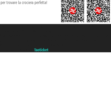
per trovare la crociera perfetta!
Taoticket S.r.l. Via Brigata Liguria, 3/21 16121 Genova ©2007/2026 -
Ticketcrociere ® è un Marchio Registrato
P.Iva 06206400720 - Capitale Sociale € 100.000,00 i.v. - Iscritta alla Camera
di Commercio di Genova con REA 433093. - Aut. Prov. n° 6167/131601 -
Assicurazione Unipol - polizza n. 206484182
Un portale del gruppo
Taoticket