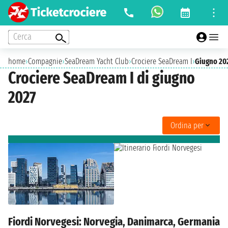
Cerca
home
›
Compagnie
›
SeaDream Yacht Club
›
Crociere SeaDream I
›
Giugno 20
Crociere SeaDream I di giugno
2027
Ordina per
Fiordi Norvegesi: Norvegia, Danimarca, Germania