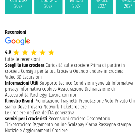
GENNAIO
FEBBRAIO
MARZO
APRILE
MAGGIO
2027
2027
2027
2027
2027
Recensioni
4.9
tutte le recensioni
Scegli la tua crociera
Curiosità sulle crociere
Prima di partire in
crociera
Consigli per la tua Crociera
Quando andare in crociera
Video 3D
Escursioni
Informazioni Utili
Supporto tecnico
Condizioni generali
Informativa
privacy
Informativa cookies
Assicurazione
Dichiarazione di
Accessibilità
Parcheggi
Lavora con noi
Il nostro Brand
Prenotazione Traghetti
Prenotazione Volo Privato
Chi
siamo
Dove trovarci
Network
Ticketcrociere:
Le Crociere nell’era dell’IA generativa
servizi per i crocieristi
Recensioni crociere
Osservatorio
Ticketcrociere
Pagamento online
Scalapay
Klarna
Rassegna stampa
Notizie e Aggiornamenti Crociere