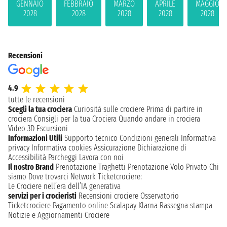
GENNAIO
FEBBRAIO
MARZO
APRILE
MAGGIO
2028
2028
2028
2028
2028
Recensioni
4.9
tutte le recensioni
Scegli la tua crociera
Curiosità sulle crociere
Prima di partire in
crociera
Consigli per la tua Crociera
Quando andare in crociera
Video 3D
Escursioni
Informazioni Utili
Supporto tecnico
Condizioni generali
Informativa
privacy
Informativa cookies
Assicurazione
Dichiarazione di
Accessibilità
Parcheggi
Lavora con noi
Il nostro Brand
Prenotazione Traghetti
Prenotazione Volo Privato
Chi
siamo
Dove trovarci
Network
Ticketcrociere:
Le Crociere nell’era dell’IA generativa
servizi per i crocieristi
Recensioni crociere
Osservatorio
Ticketcrociere
Pagamento online
Scalapay
Klarna
Rassegna stampa
Notizie e Aggiornamenti Crociere