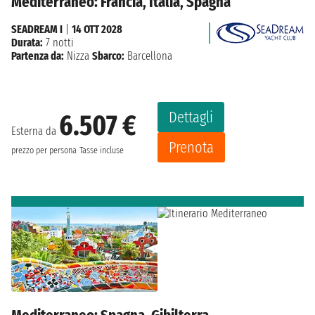
Mediterraneo: Francia, Italia, Spagna
SEADREAM I
|
14 OTT 2028
Durata:
7 notti
Partenza da:
Nizza
Sbarco:
Barcellona
Dettagli
6.507 €
Esterna da
Prenota
prezzo per persona
Tasse incluse