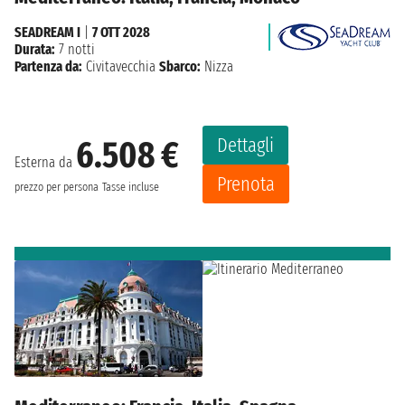
SEADREAM I
|
7 OTT 2028
Durata:
7 notti
Partenza da:
Civitavecchia
Sbarco:
Nizza
Dettagli
6.508 €
Esterna da
Prenota
prezzo per persona
Tasse incluse