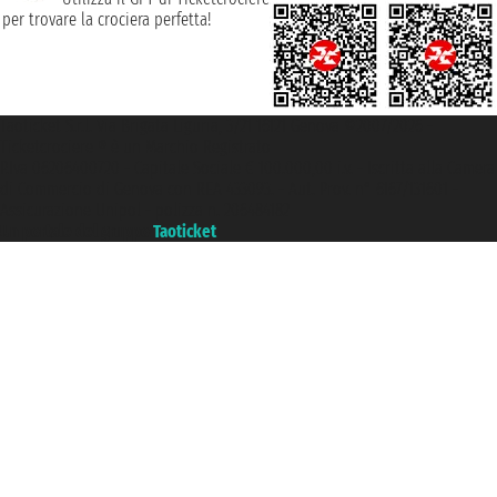
per trovare la crociera perfetta!
Taoticket S.r.l. Via Brigata Liguria, 3/21 16121 Genova ©2007/2026 -
Ticketcrociere ® è un Marchio Registrato
P.Iva 06206400720 - Capitale Sociale € 100.000,00 i.v. - Iscritta alla Camera
di Commercio di Genova con REA 433093. - Aut. Prov. n° 6167/131601 -
Assicurazione Unipol - polizza n. 206484182
Un portale del gruppo
Taoticket