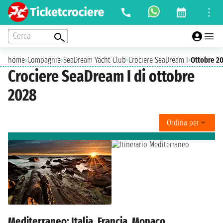
Cerca
home
›
Compagnie
›
SeaDream Yacht Club
›
Crociere SeaDream I
›
Ottobre 2
Crociere SeaDream I di ottobre
2028
Ordina per
Mediterraneo: Italia, Francia, Monaco