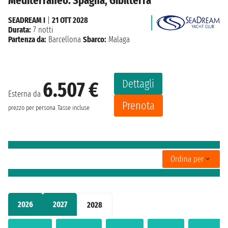
Mediterraneo: Spagna, Gibilterra
SEADREAM I
|
21 OTT 2028
Durata:
7 notti
Partenza da:
Barcellona
Sbarco:
Malaga
Dettagli
6.507 €
Esterna da
Prenota
prezzo per persona
Tasse incluse
Ordina per
2026
2027
2028