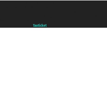
Taoticket S.r.l. Via Brigata Liguria, 3/21 16121 Genova ©2007/2026 -
Ticketcrociere ® è un Marchio Registrato
P.Iva 06206400720 - Capitale Sociale € 100.000,00 i.v. - Iscritta alla Camera
di Commercio di Genova con REA 433093. - Aut. Prov. n° 6167/131601 -
Assicurazione Unipol - polizza n. 206484182
Un portale del gruppo
Taoticket