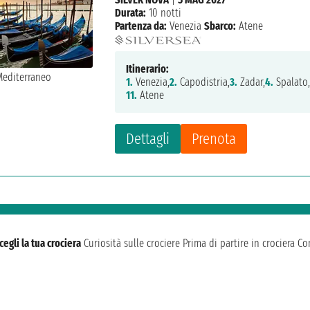
Durata:
10 notti
Partenza da:
Venezia
Sbarco:
Atene
Itinerario:
1.
Venezia,
2.
Capodistria,
3.
Zadar,
4.
Spalato
11.
Atene
Dettagli
Prenota
cegli la tua crociera
Curiosità sulle crociere
Prima di partire in crociera
Con