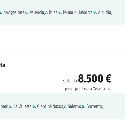
5.
navigazione,
6.
Valencia,
7.
Ibiza,
8.
Palma di Maiorca,
9.
Alcudia,
lta
8.500 €
Suite da
prezzo per persona
Tasse incluse
pani,
5.
La Valletta,
6.
Giardini-Naxos,
7.
Salerno,
8.
Sorrento,