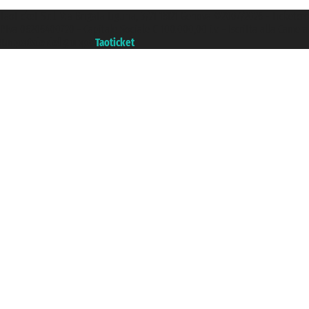
Taoticket S.r.l. Via Brigata Liguria, 3/21 16121 Genova ©2007/2026 - Ticketc
P.Iva 06206400720 - Capitale Sociale € 100.000,00 i.v. - Iscritta alla Came
Un portale del gruppo
Taoticket