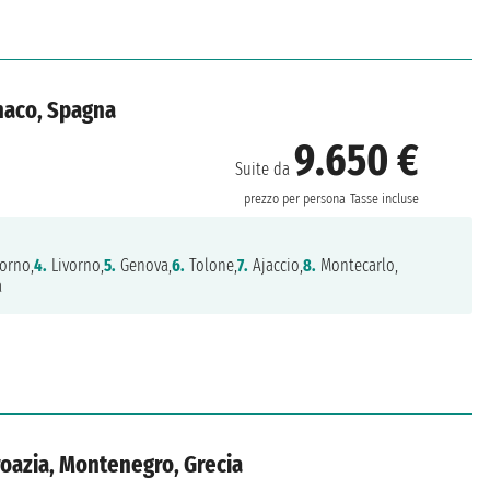
onaco, Spagna
9.650 €
Suite da
prezzo per persona
Tasse incluse
orno,
4.
Livorno,
5.
Genova,
6.
Tolone,
7.
Ajaccio,
8.
Montecarlo,
a
Croazia, Montenegro, Grecia