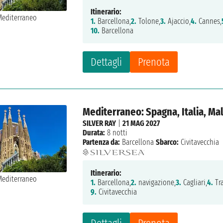
Itinerario:
1.
Barcellona,
2.
Tolone,
3.
Ajaccio,
4.
Cannes,
10.
Barcellona
Dettagli
Prenota
Mediterraneo: Spagna, Italia, Ma
SILVER RAY
|
21 MAG 2027
Durata:
8 notti
Partenza da:
Barcellona
Sbarco:
Civitavecchia
Itinerario:
1.
Barcellona,
2.
navigazione,
3.
Cagliari,
4.
Tra
9.
Civitavecchia