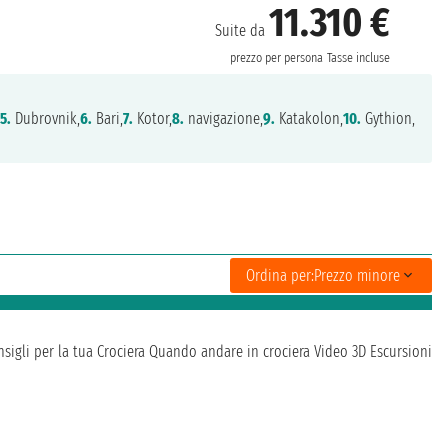
11.310 €
Suite da
prezzo per persona
Tasse incluse
,
5.
Dubrovnik,
6.
Bari,
7.
Kotor,
8.
navigazione,
9.
Katakolon,
10.
Gythion,
Ordina per:
Prezzo minore
sigli per la tua Crociera
Quando andare in crociera
Video 3D
Escursioni