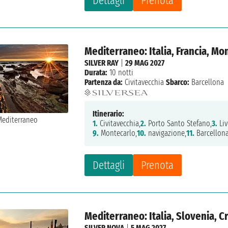
Dettagli
Prenota
Mediterraneo: Italia, Francia, M
SILVER RAY
|
29 MAG 2027
Durata:
10 notti
Partenza da:
Civitavecchia
Sbarco:
Barcellona
Itinerario:
1.
Civitavecchia,
2.
Porto Santo Stefano,
3.
Liv
9.
Montecarlo,
10.
navigazione,
11.
Barcellon
Dettagli
Prenota
Mediterraneo: Italia, Slovenia, 
SILVER NOVA
|
5 MAG 2027