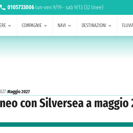
0105733006
lun-ven 9/19 - sab 9/13 (32 linee)
ERE
COMPAGNIE
NAVI
DESTINAZIONI
FLUVIA
2027
›
Maggio 2027
aneo con Silversea a maggio