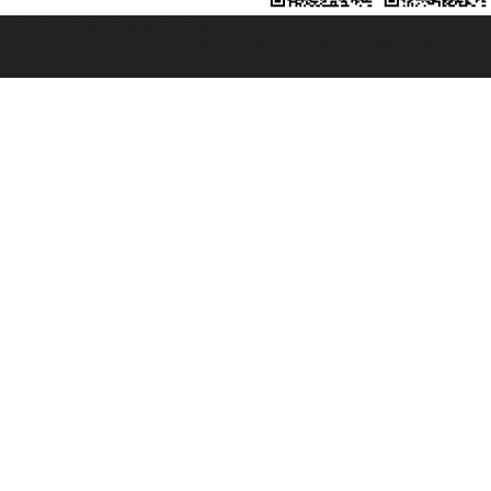
rociere ® è un Marchio Registrato
ra di Commercio di Genova con REA 433093. - Aut. Prov. n° 6167/131601 - Ass