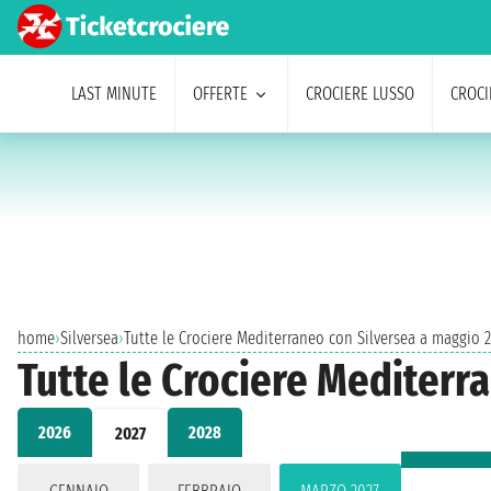
LAST MINUTE
OFFERTE
CROCIERE LUSSO
CROCI
home
›
Silversea
›
Tutte le Crociere Mediterraneo con Silversea a maggio 
Tutte le Crociere Mediterr
2026
2028
2027