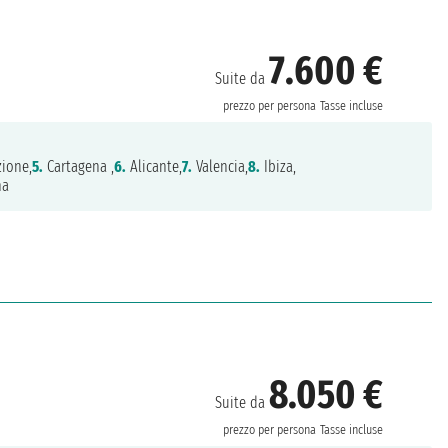
7.600 €
Suite da
prezzo per persona
Tasse incluse
ione,
5.
Cartagena ,
6.
Alicante,
7.
Valencia,
8.
Ibiza,
na
8.050 €
Suite da
prezzo per persona
Tasse incluse