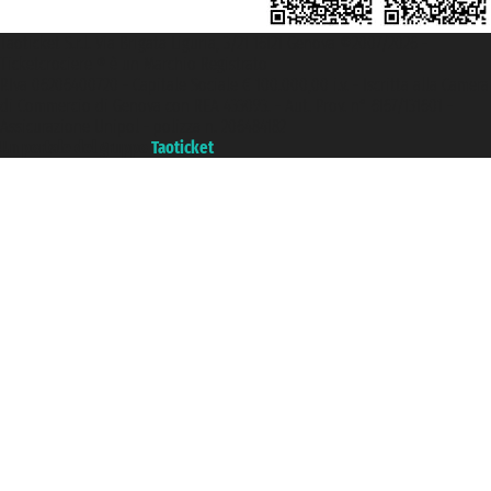
Taoticket S.r.l. Via Brigata Liguria, 3/21 16121 Genova ©2007/2026 -
Ticketcrociere ® è un Marchio Registrato
P.Iva 06206400720 - Capitale Sociale € 100.000,00 i.v. - Iscritta alla Camera
di Commercio di Genova con REA 433093. - Aut. Prov. n° 6167/131601 -
Assicurazione Unipol - polizza n. 206484182
Un portale del gruppo
Taoticket