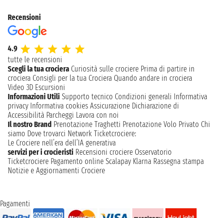
Recensioni
4.9
tutte le recensioni
Scegli la tua crociera
Curiosità sulle crociere
Prima di partire in
crociera
Consigli per la tua Crociera
Quando andare in crociera
Video 3D
Escursioni
Informazioni Utili
Supporto tecnico
Condizioni generali
Informativa
privacy
Informativa cookies
Assicurazione
Dichiarazione di
Accessibilità
Parcheggi
Lavora con noi
Il nostro Brand
Prenotazione Traghetti
Prenotazione Volo Privato
Chi
siamo
Dove trovarci
Network
Ticketcrociere:
Le Crociere nell’era dell’IA generativa
servizi per i crocieristi
Recensioni crociere
Osservatorio
Ticketcrociere
Pagamento online
Scalapay
Klarna
Rassegna stampa
Notizie e Aggiornamenti Crociere
Pagamenti