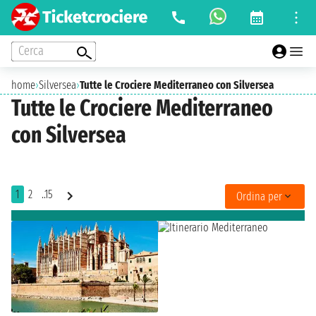
Cerca
home
›
Silversea
›
Tutte le Crociere Mediterraneo con Silversea
Tutte le Crociere Mediterraneo
con Silversea
1
2
..15
Ordina per