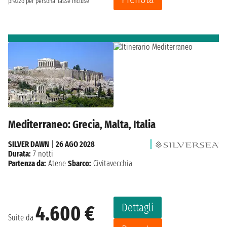
prezzo per persona
Tasse incluse
Mediterraneo: Grecia, Malta, Italia
SILVER DAWN
|
26 AGO 2028
Durata:
7 notti
Partenza da:
Atene
Sbarco:
Civitavecchia
Dettagli
4.600 €
Suite da