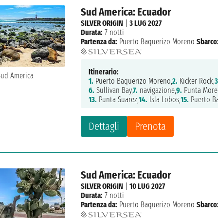
Sud America: Ecuador
SILVER ORIGIN
|
3 LUG 2027
Durata:
7 notti
Partenza da:
Puerto Baquerizo Moreno
Sbarco
Itinerario:
1.
Puerto Baquerizo Moreno,
2.
Kicker Rock,
3
6.
Sullivan Bay,
7.
navigazione,
9.
Punta More
13.
Punta Suarez,
14.
Isla Lobos,
15.
Puerto B
Dettagli
Prenota
Sud America: Ecuador
SILVER ORIGIN
|
10 LUG 2027
Durata:
7 notti
Partenza da:
Puerto Baquerizo Moreno
Sbarco