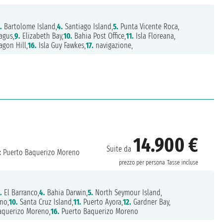
.
Bartolome Island,
4.
Santiago Island,
5.
Punta Vicente Roca,
agus,
9.
Elizabeth Bay,
10.
Bahia Post Office,
11.
Isla Floreana,
agon Hill,
16.
Isla Guy Fawkes,
17.
navigazione,
14.900 €
Suite da
:
Puerto Baquerizo Moreno
prezzo per persona
Tasse incluse
.
El Barranco,
4.
Bahia Darwin,
5.
North Seymour Island,
no,
10.
Santa Cruz Island,
11.
Puerto Ayora,
12.
Gardner Bay,
aquerizo Moreno,
16.
Puerto Baquerizo Moreno