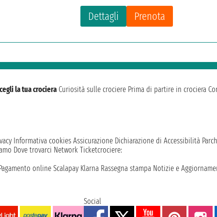
Dettagli
Prenota
cegli la tua crociera
Curiosità sulle crociere
Prima di partire in crociera
Con
vacy
Informativa cookies
Assicurazione
Dichiarazione di Accessibilità
Parc
iamo
Dove trovarci
Network
Ticketcrociere:
Pagamento online
Scalapay
Klarna
Rassegna stampa
Notizie e Aggiornamen
Social