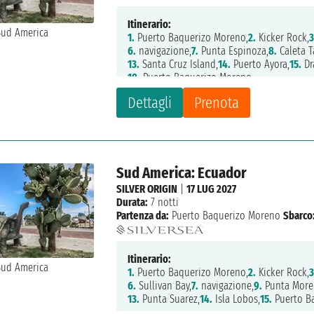
Itinerario:
1.
Puerto Baquerizo Moreno,
2.
Kicker Rock,
3
6.
navigazione,
7.
Punta Espinoza,
8.
Caleta T
13.
Santa Cruz Island,
14.
Puerto Ayora,
15.
Dr
18.
Puerto Baquerizo Moreno
Dettagli
Prenota
Sud America: Ecuador
SILVER ORIGIN
|
17 LUG 2027
Durata:
7 notti
Partenza da:
Puerto Baquerizo Moreno
Sbarco
Itinerario:
1.
Puerto Baquerizo Moreno,
2.
Kicker Rock,
3
6.
Sullivan Bay,
7.
navigazione,
9.
Punta More
13.
Punta Suarez,
14.
Isla Lobos,
15.
Puerto B