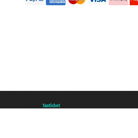
Taoticket S.r.l. Via Brigata Liguria, 3/21 16121 Genova ©2007/2026 - Ticketc
P.Iva 06206400720 - Capitale Sociale € 100.000,00 i.v. - Iscritta alla Came
Un portale del gruppo
Taoticket