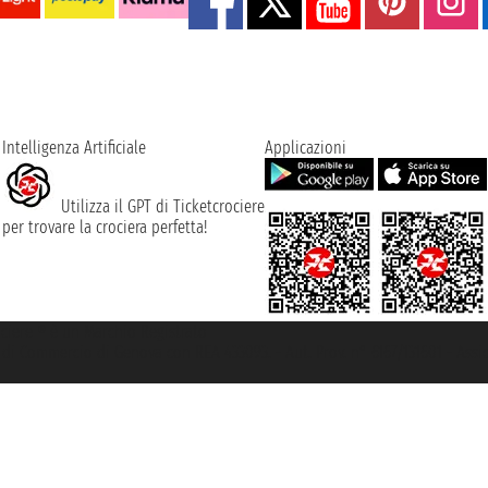
Intelligenza Artificiale
Applicazioni
Utilizza il GPT di Ticketcrociere
per trovare la crociera perfetta!
rociere ® è un Marchio Registrato
ra di Commercio di Genova con REA 433093. - Aut. Prov. n° 6167/131601 - Ass