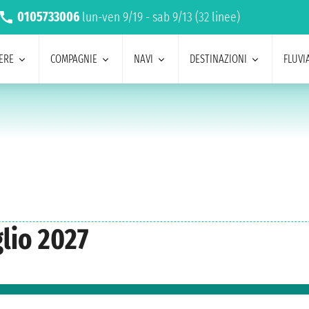
0105733006
lun-ven 9/19 - sab 9/13 (32 linee)
ERE
COMPAGNIE
NAVI
DESTINAZIONI
FLUVIA
glio 2027