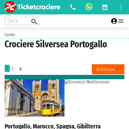
Cerca
home
›
Crociere Silversea Portogallo
1
2
Ordina per
Portogallo, Marocco, Spagna, Gibilterra