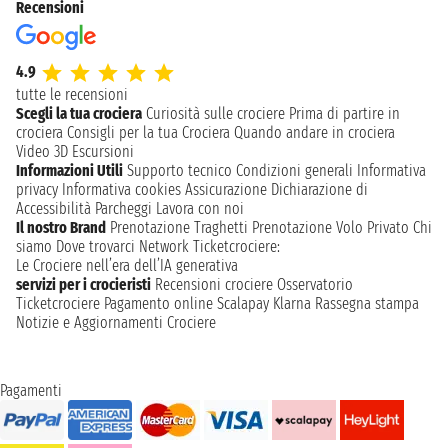
Recensioni
4.9
tutte le recensioni
Scegli la tua crociera
Curiosità sulle crociere
Prima di partire in
crociera
Consigli per la tua Crociera
Quando andare in crociera
Video 3D
Escursioni
Informazioni Utili
Supporto tecnico
Condizioni generali
Informativa
privacy
Informativa cookies
Assicurazione
Dichiarazione di
Accessibilità
Parcheggi
Lavora con noi
Il nostro Brand
Prenotazione Traghetti
Prenotazione Volo Privato
Chi
siamo
Dove trovarci
Network
Ticketcrociere:
Le Crociere nell’era dell’IA generativa
servizi per i crocieristi
Recensioni crociere
Osservatorio
Ticketcrociere
Pagamento online
Scalapay
Klarna
Rassegna stampa
Notizie e Aggiornamenti Crociere
Pagamenti