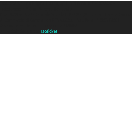
Taoticket S.r.l. Via Brigata Liguria, 3/21 16121 Genova ©2007/2026 -
Ticketcrociere ® è un Marchio Registrato
P.Iva 06206400720 - Capitale Sociale € 100.000,00 i.v. - Iscritta alla Camera
di Commercio di Genova con REA 433093. - Aut. Prov. n° 6167/131601 -
Assicurazione Unipol - polizza n. 206484182
Un portale del gruppo
Taoticket