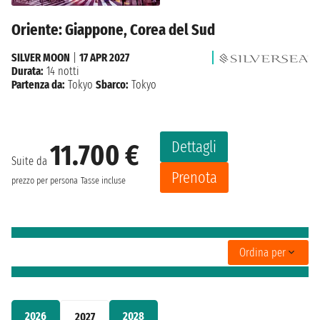
Oriente: Giappone, Corea del Sud
SILVER MOON
|
17 APR 2027
Durata:
14 notti
Partenza da:
Tokyo
Sbarco:
Tokyo
Dettagli
11.700 €
Suite da
Prenota
prezzo per persona
Tasse incluse
Ordina per
2026
2028
2027