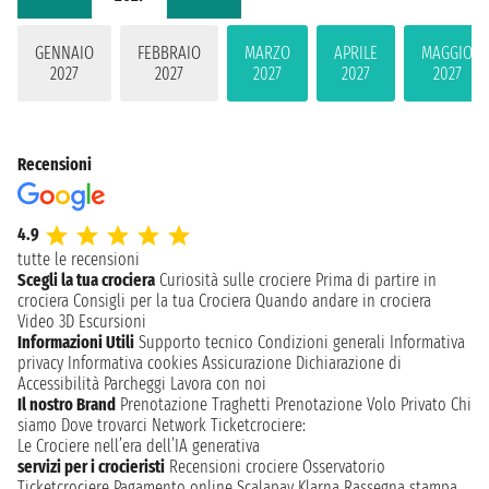
GENNAIO
FEBBRAIO
MARZO
APRILE
MAGGIO
2027
2027
2027
2027
2027
Recensioni
4.9
tutte le recensioni
Scegli la tua crociera
Curiosità sulle crociere
Prima di partire in
crociera
Consigli per la tua Crociera
Quando andare in crociera
Video 3D
Escursioni
Informazioni Utili
Supporto tecnico
Condizioni generali
Informativa
privacy
Informativa cookies
Assicurazione
Dichiarazione di
Accessibilità
Parcheggi
Lavora con noi
Il nostro Brand
Prenotazione Traghetti
Prenotazione Volo Privato
Chi
siamo
Dove trovarci
Network
Ticketcrociere:
Le Crociere nell’era dell’IA generativa
servizi per i crocieristi
Recensioni crociere
Osservatorio
Ticketcrociere
Pagamento online
Scalapay
Klarna
Rassegna stampa