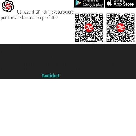
Utilizza il GPT di Ticketcrociere
per trovare la crociera perfetta!
Taoticket S.r.l. Via Brigata Liguria, 3/21 16121 Genova ©2007/2026 -
Ticketcrociere ® è un Marchio Registrato
P.Iva 06206400720 - Capitale Sociale € 100.000,00 i.v. - Iscritta alla Camera
di Commercio di Genova con REA 433093. - Aut. Prov. n° 6167/131601 -
Assicurazione Unipol - polizza n. 206484182
Un portale del gruppo
Taoticket