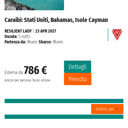
Caraibi: Stati Uniti, Bahamas, Isole Cayman
RESILIENT LADY
|
23 APR 2027
Durata:
5 notti
Partenza da:
Miami
Sbarco:
Miami
Dettagli
786 €
Esterna da
Prenota
prezzo per persona
Tasse incluse
Ordina per