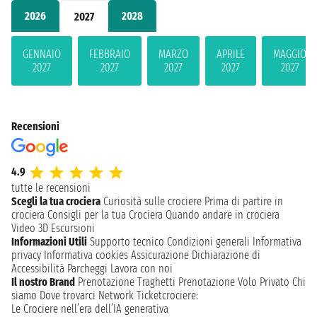
2026
2028
2027
GENNAIO
FEBBRAIO
MARZO
APRILE
MAGGIO
2027
2027
2027
2027
2027
Recensioni
4.9
tutte le recensioni
Scegli la tua crociera
Curiosità sulle crociere
Prima di partire in
crociera
Consigli per la tua Crociera
Quando andare in crociera
Video 3D
Escursioni
Informazioni Utili
Supporto tecnico
Condizioni generali
Informativa
privacy
Informativa cookies
Assicurazione
Dichiarazione di
Accessibilità
Parcheggi
Lavora con noi
Il nostro Brand
Prenotazione Traghetti
Prenotazione Volo Privato
Chi
siamo
Dove trovarci
Network
Ticketcrociere:
Le Crociere nell’era dell’IA generativa