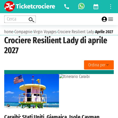
Cerca
home
›
Compagnie
›
Virgin Voyages
›
Crociere Resilient Lady
›
Aprile 2027
Crociere Resilient Lady di aprile
2027
Ordina per
Caraibi: Stati Uniti, Giamaica, Isole Cayman,