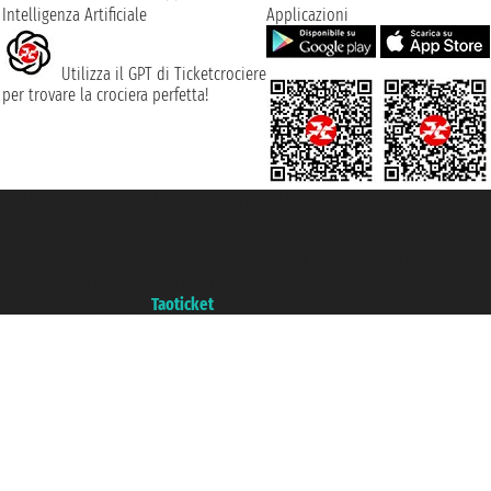
Intelligenza Artificiale
Applicazioni
Utilizza il GPT di Ticketcrociere
per trovare la crociera perfetta!
Taoticket S.r.l. Via Brigata Liguria, 3/21 16121 Genova ©2007/2026 -
Ticketcrociere ® è un Marchio Registrato
P.Iva 06206400720 - Capitale Sociale € 100.000,00 i.v. - Iscritta alla Camera
di Commercio di Genova con REA 433093. - Aut. Prov. n° 6167/131601 -
Assicurazione Unipol - polizza n. 206484182
Un portale del gruppo
Taoticket