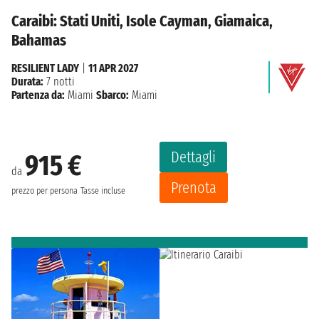
Caraibi: Stati Uniti, Isole Cayman, Giamaica,
Bahamas
RESILIENT LADY
|
11 APR 2027
Durata:
7 notti
Partenza da:
Miami
Sbarco:
Miami
Dettagli
915 €
da
Prenota
prezzo per persona
Tasse incluse