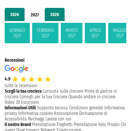
2026
2028
2027
GENNAIO
FEBBRAIO
MARZO
APRILE
MAGGIO
2027
2027
2027
2027
2027
Recensioni
4.9
tutte le recensioni
Scegli la tua crociera
Curiosità sulle crociere
Prima di partire in
crociera
Consigli per la tua Crociera
Quando andare in crociera
Video 3D
Escursioni
Informazioni Utili
Supporto tecnico
Condizioni generali
Informativa
privacy
Informativa cookies
Assicurazione
Dichiarazione di
Accessibilità
Parcheggi
Lavora con noi
Il nostro Brand
Prenotazione Traghetti
Prenotazione Volo Privato
Chi
siamo
Dove trovarci
Network
Ticketcrociere: