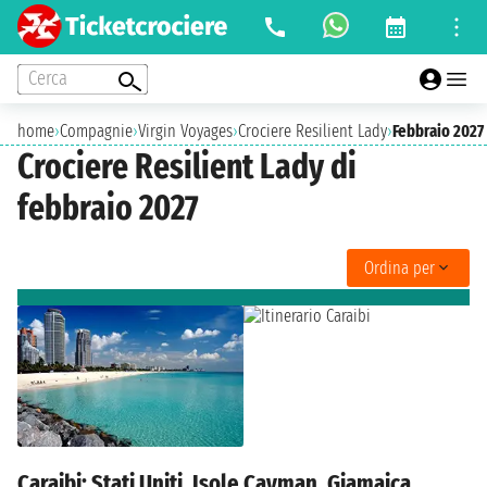
Cerca
home
›
Compagnie
›
Virgin Voyages
›
Crociere Resilient Lady
›
Febbraio 2027
Crociere Resilient Lady di
febbraio 2027
Ordina per
Caraibi: Stati Uniti, Isole Cayman, Giamaica,