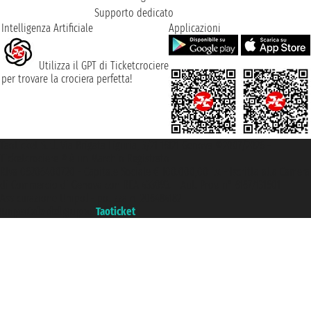
Supporto dedicato
Intelligenza Artificiale
Applicazioni
Utilizza il GPT di Ticketcrociere
per trovare la crociera perfetta!
Taoticket S.r.l. Via Brigata Liguria, 3/21 16121 Genova ©2007/2026 -
Ticketcrociere ® è un Marchio Registrato
P.Iva 06206400720 - Capitale Sociale € 100.000,00 i.v. - Iscritta alla Camera
di Commercio di Genova con REA 433093. - Aut. Prov. n° 6167/131601 -
Assicurazione Unipol - polizza n. 206484182
Un portale del gruppo
Taoticket