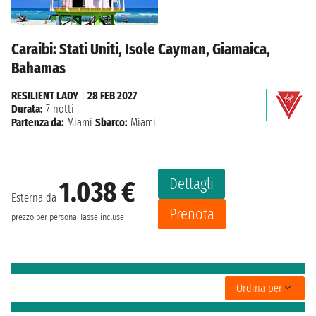
Caraibi: Stati Uniti, Isole Cayman, Giamaica,
Bahamas
RESILIENT LADY
|
28 FEB 2027
Durata:
7 notti
Partenza da:
Miami
Sbarco:
Miami
Dettagli
1.038 €
Esterna da
Prenota
prezzo per persona
Tasse incluse
Ordina per