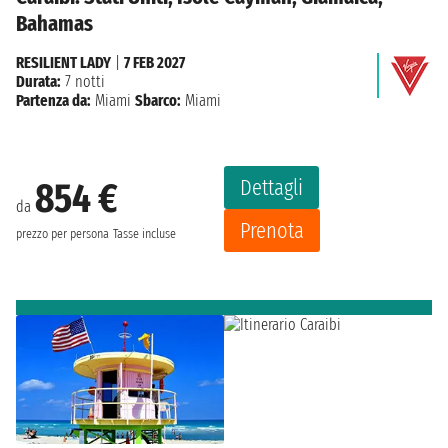
Bahamas
RESILIENT LADY
|
7 FEB 2027
Durata:
7 notti
Partenza da:
Miami
Sbarco:
Miami
Dettagli
854 €
da
Prenota
prezzo per persona
Tasse incluse