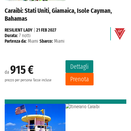
Caraibi: Stati Uniti, Giamaica, Isole Cayman,
Bahamas
RESILIENT LADY
|
21 FEB 2027
Durata:
7 notti
Partenza da:
Miami
Sbarco:
Miami
Dettagli
915 €
da
Prenota
prezzo per persona
Tasse incluse