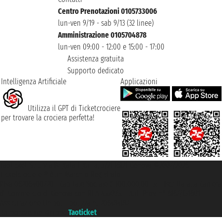
Centro Prenotazioni 0105733006
lun-ven 9/19 - sab 9/13 (32 linee)
Amministrazione 0105704878
lun-ven 09:00 - 12:00 e 15:00 - 17:00
Assistenza gratuita
Supporto dedicato
Intelligenza Artificiale
Applicazioni
Utilizza il GPT di Ticketcrociere
per trovare la crociera perfetta!
Taoticket S.r.l. Via Brigata Liguria, 3/21 16121 Genova ©2007/2026 -
Ticketcrociere ® è un Marchio Registrato
P.Iva 06206400720 - Capitale Sociale € 100.000,00 i.v. - Iscritta alla Camera
di Commercio di Genova con REA 433093. - Aut. Prov. n° 6167/131601 -
Assicurazione Unipol - polizza n. 206484182
Un portale del gruppo
Taoticket