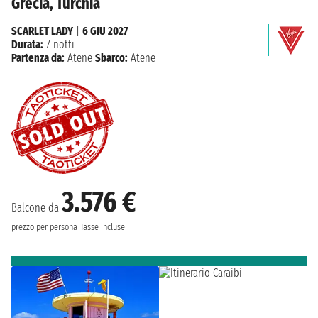
Grecia, Turchia
SCARLET LADY
|
6 GIU 2027
Durata:
7 notti
Partenza da:
Atene
Sbarco:
Atene
3.576 €
Balcone da
prezzo per persona
Tasse incluse