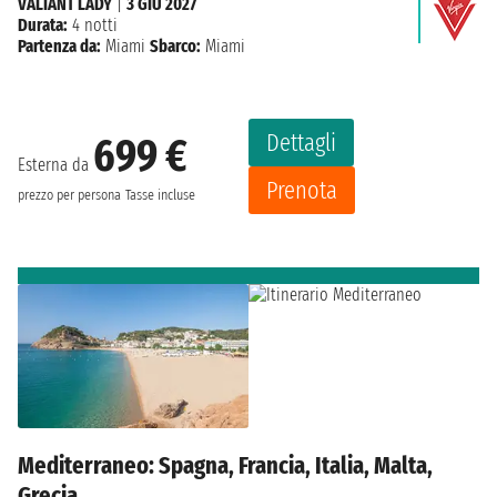
VALIANT LADY
|
3 GIU 2027
Durata:
4 notti
Partenza da:
Miami
Sbarco:
Miami
Dettagli
699 €
Esterna da
Prenota
prezzo per persona
Tasse incluse
Mediterraneo: Spagna, Francia, Italia, Malta,
Grecia