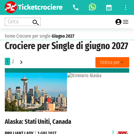
Cerca
home
›
Crociere per single
›
Giugno 2027
Crociere per Single di giugno 2027
1
2
Ordina per
Alaska: Stati Uniti, Canada
BRILLIANT LADY
|
3 GIU 2027