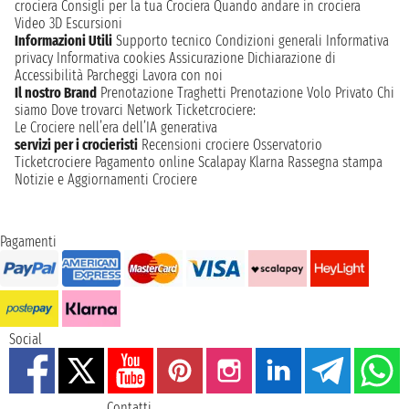
crociera
Consigli per la tua Crociera
Quando andare in crociera
Video 3D
Escursioni
Informazioni Utili
Supporto tecnico
Condizioni generali
Informativa
privacy
Informativa cookies
Assicurazione
Dichiarazione di
Accessibilità
Parcheggi
Lavora con noi
Il nostro Brand
Prenotazione Traghetti
Prenotazione Volo Privato
Chi
siamo
Dove trovarci
Network
Ticketcrociere:
Le Crociere nell’era dell’IA generativa
servizi per i crocieristi
Recensioni crociere
Osservatorio
Ticketcrociere
Pagamento online
Scalapay
Klarna
Rassegna stampa
Notizie e Aggiornamenti Crociere
Pagamenti
Social
Contatti