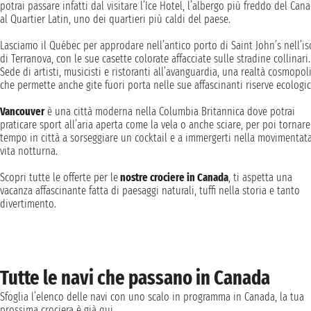
potrai passare infatti dal visitare l’Ice Hotel, l’albergo più freddo del Cana
al Quartier Latin, uno dei quartieri più caldi del paese.
Lasciamo il Québec per approdare nell’antico porto di Saint John’s nell’is
di Terranova, con le sue casette colorate affacciate sulle stradine collinari.
Sede di artisti, musicisti e ristoranti all’avanguardia, una realtà cosmopol
che permette anche gite fuori porta nelle sue affascinanti riserve ecologi
Vancouver
è una città moderna nella Columbia Britannica dove potrai
praticare sport all’aria aperta come la vela o anche sciare, per poi tornare
tempo in città a sorseggiare un cocktail e a immergerti nella movimentat
vita notturna.
Scopri tutte le offerte per le
nostre crociere in Canada
, ti aspetta una
vacanza affascinante fatta di paesaggi naturali, tuffi nella storia e tanto
divertimento.
Tutte le navi che passano in Canada
Sfoglia l’elenco delle navi con uno scalo in programma in Canada, la tua
prossima crociera è già qui.