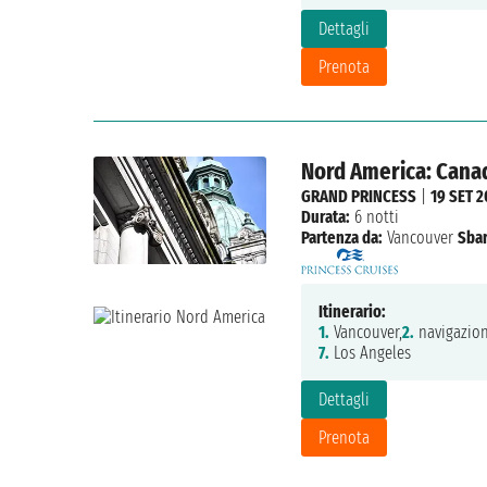
Dettagli
Prenota
Nord America: Canada
GRAND PRINCESS
|
19 SET 
Durata:
6 notti
Partenza da:
Vancouver
Sbar
Itinerario:
1.
Vancouver,
2.
navigazion
7.
Los Angeles
Dettagli
Prenota