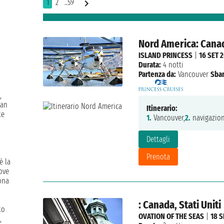
1
2
..59
Nord America: Canada
ISLAND PRINCESS
|
16 SET 
Durata:
4 notti
Partenza da:
Vancouver
Sbar
,
San
Itinerario:
te
1.
Vancouver,
2.
navigazion
Dettagli
a
Prenota
è la
ove
zona
: Canada, Stati Uniti
to
OVATION OF THE SEAS
|
18 S
,