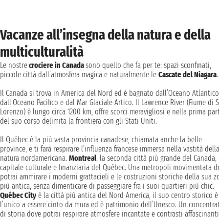
Vacanze all’insegna della natura e della
multiculturalità
Le nostre
crociere in Canada
sono quello che fa per te: spazi sconfinati,
piccole città dall’atmosfera magica e naturalmente le
Cascate del Niagara
.
Il Canada si trova in America del Nord ed è bagnato dall’Oceano Atlantico
dall’Oceano Pacifico e dal Mar Glaciale Artico. Il Lawrence River (Fiume di 
Lorenzo) è lungo circa 1200 km, offre scorci meravigliosi e nella prima par
del suo corso delimita la frontiera con gli Stati Uniti.
Il Québec è la più vasta provincia canadese, chiamata anche la belle
province, e ti farà respirare l’influenza francese immersa nella vastità dell
natura nordamericana.
Montreal
, la seconda città più grande del Canada, 
capitale culturale e finanziaria del Québec. Una metropoli movimentata d
potrai ammirare i moderni grattacieli e le costruzioni storiche della sua 
più antica, senza dimenticare di passeggiare fra i suoi quartieri più chic.
Québec City
è la città più antica del Nord America, il suo centro storico è
l’unico a essere cinto da mura ed è patrimonio dell’Unesco. Un concentra
di storia dove potrai respirare atmosfere incantate e contrasti affascinanti