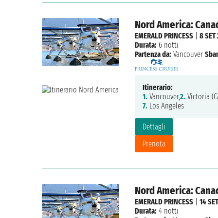
Nord America: Canada
EMERALD PRINCESS
|
8 SET
Durata:
6 notti
Partenza da:
Vancouver
Sbar
Itinerario:
1.
Vancouver,
2.
Victoria (C
7.
Los Angeles
Dettagli
Prenota
Nord America: Canada
EMERALD PRINCESS
|
14 SE
Durata:
4 notti