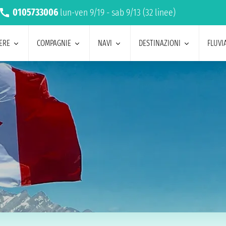
0105733006
lun-ven 9/19 - sab 9/13 (32 linee)
ERE
COMPAGNIE
NAVI
DESTINAZIONI
FLUVIA