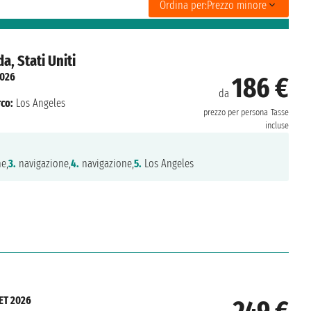
Ordina per:
Prezzo minore
, Stati Uniti
2026
186 €
da
co:
Los Angeles
prezzo per persona
Tasse
incluse
e,
3.
navigazione,
4.
navigazione,
5.
Los Angeles
ET 2026