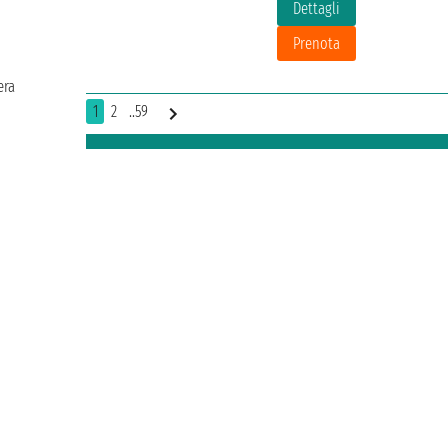
Dettagli
Prenota
era
1
2
..59