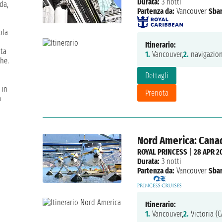
Durata:
3 notti
da,
Partenza da:
Vancouver
Sbar
ola
Itinerario:
ita
1.
Vancouver,
2.
navigazion
che.
Dettagli
 in
Prenota
a
Nord America: Canada
ROYAL PRINCESS
|
28 APR 2
Durata:
3 notti
Partenza da:
Vancouver
Sbar
Itinerario:
1.
Vancouver,
2.
Victoria (C