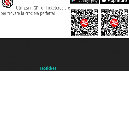
Utilizza il GPT di Ticketcrociere
per trovare la crociera perfetta!
Taoticket S.r.l. Via Brigata Liguria, 3/21 16121 Genova ©2007/2026 -
Ticketcrociere ® è un Marchio Registrato
P.Iva 06206400720 - Capitale Sociale € 100.000,00 i.v. - Iscritta alla Camera
di Commercio di Genova con REA 433093. - Aut. Prov. n° 6167/131601 -
Assicurazione Unipol - polizza n. 206484182
Un portale del gruppo
Taoticket