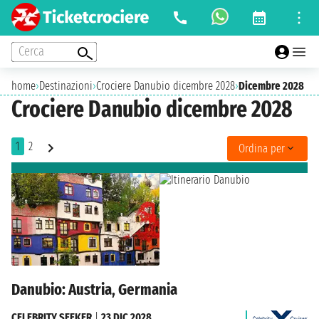
Cerca
home
›
Destinazioni
›
Crociere Danubio dicembre 2028
›
Dicembre 2028
Crociere Danubio dicembre 2028
1
2
Ordina per
Danubio: Austria, Germania
CELEBRITY SEEKER
|
23 DIC 2028