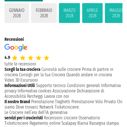
GENNAIO
FEBBRAIO
MARZO
APRILE
MAGGIO
2028
2028
2028
2028
2028
Recensioni
4.9
tutte le recensioni
Scegli la tua crociera
Curiosità sulle crociere
Prima di partire in
crociera
Consigli per la tua Crociera
Quando andare in crociera
Video 3D
Escursioni
Informazioni Utili
Supporto tecnico
Condizioni generali
Informativa
privacy
Informativa cookies
Assicurazione
Dichiarazione di
Accessibilità
Parcheggi
Lavora con noi
Il nostro Brand
Prenotazione Traghetti
Prenotazione Volo Privato
Chi
siamo
Dove trovarci
Network
Ticketcrociere:
Le Crociere nell’era dell’IA generativa
servizi per i crocieristi
Recensioni crociere
Osservatorio
Ticketcrociere
Pagamento online
Scalapay
Klarna
Rassegna stampa