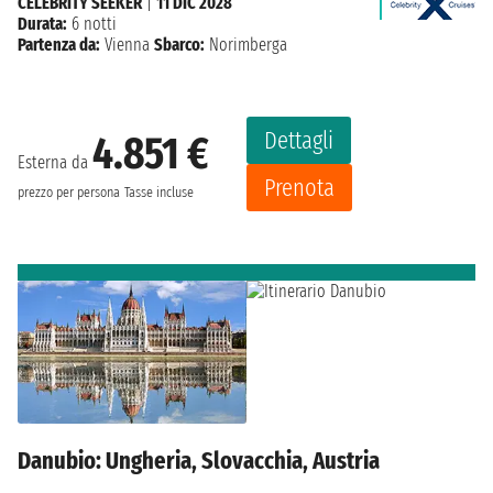
CELEBRITY SEEKER
|
11 DIC 2028
Durata:
6 notti
Partenza da:
Vienna
Sbarco:
Norimberga
Dettagli
4.851 €
Esterna da
Prenota
prezzo per persona
Tasse incluse
Danubio: Ungheria, Slovacchia, Austria