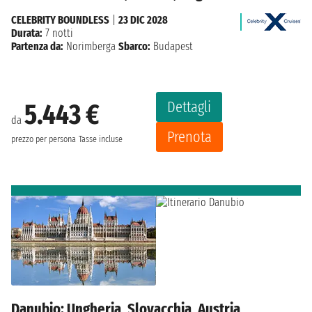
CELEBRITY BOUNDLESS
|
23 DIC 2028
Durata:
7 notti
Partenza da:
Norimberga
Sbarco:
Budapest
Dettagli
5.443 €
da
Prenota
prezzo per persona
Tasse incluse
Danubio: Ungheria, Slovacchia, Austria,