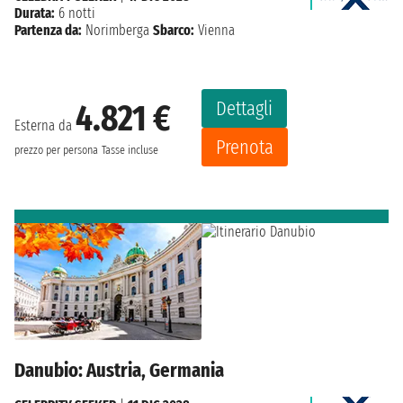
Durata:
6 notti
Partenza da:
Norimberga
Sbarco:
Vienna
Dettagli
4.821 €
Esterna da
Prenota
prezzo per persona
Tasse incluse
Danubio: Austria, Germania