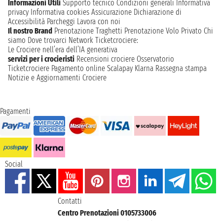
Informazioni Utili
Supporto tecnico
Condizioni generali
Informativa
privacy
Informativa cookies
Assicurazione
Dichiarazione di
Accessibilità
Parcheggi
Lavora con noi
Il nostro Brand
Prenotazione Traghetti
Prenotazione Volo Privato
Chi
siamo
Dove trovarci
Network
Ticketcrociere:
Le Crociere nell’era dell’IA generativa
servizi per i crocieristi
Recensioni crociere
Osservatorio
Ticketcrociere
Pagamento online
Scalapay
Klarna
Rassegna stampa
Notizie e Aggiornamenti Crociere
Pagamenti
Social
Contatti
Centro Prenotazioni 0105733006