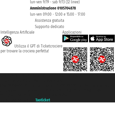
lun-ven 9/19 - sab 9/13 (32 linee)
Amministrazione 0105704878
lun-ven 09:00 - 12:00 e 15:00 - 17:00
Assistenza gratuita
Supporto dedicato
Intelligenza Artificiale
Applicazioni
Utilizza il GPT di Ticketcrociere
per trovare la crociera perfetta!
Taoticket S.r.l. Via Brigata Liguria, 3/21 16121 Genova ©2007/2026 -
Ticketcrociere ® è un Marchio Registrato
P.Iva 06206400720 - Capitale Sociale € 100.000,00 i.v. - Iscritta alla Camera
di Commercio di Genova con REA 433093. - Aut. Prov. n° 6167/131601 -
Assicurazione Unipol - polizza n. 206484182
Un portale del gruppo
Taoticket