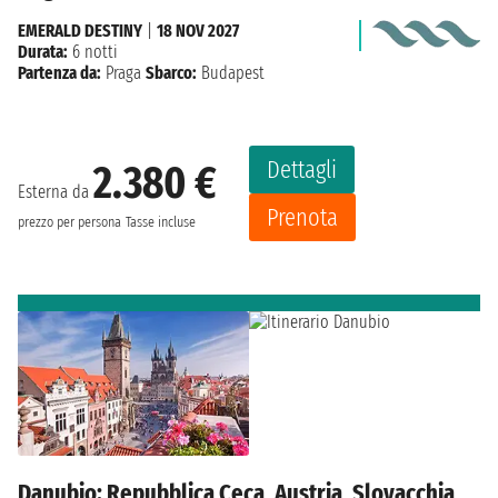
EMERALD DESTINY
|
18 NOV 2027
Durata:
6 notti
Partenza da:
Praga
Sbarco:
Budapest
Dettagli
2.380 €
Esterna da
Prenota
prezzo per persona
Tasse incluse
Danubio: Repubblica Ceca, Austria, Slovacchia,