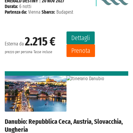
EMERALD DESTINY
|
20 NOV 2027
Durata:
6 notti
Partenza da:
Vienna
Sbarco:
Budapest
Dettagli
2.215 €
Esterna da
Prenota
prezzo per persona
Tasse incluse
Danubio: Repubblica Ceca, Austria, Slovacchia,
Ungheria