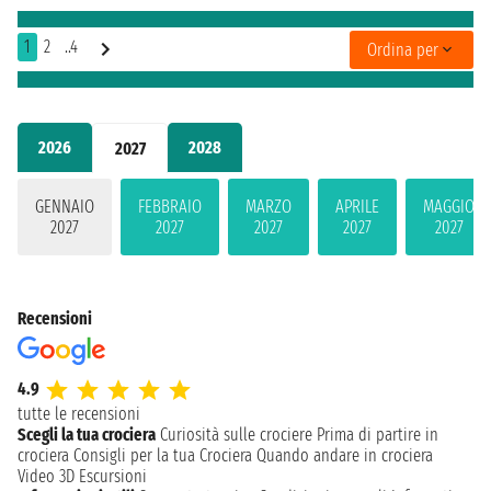
1
2
..4
Ordina per
2026
2028
2027
GENNAIO
FEBBRAIO
MARZO
APRILE
MAGGIO
2027
2027
2027
2027
2027
Recensioni
4.9
tutte le recensioni
Scegli la tua crociera
Curiosità sulle crociere
Prima di partire in
crociera
Consigli per la tua Crociera
Quando andare in crociera
Video 3D
Escursioni