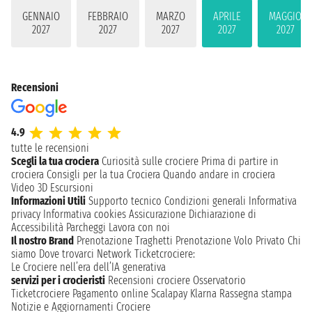
GENNAIO
FEBBRAIO
MARZO
APRILE
MAGGIO
2027
2027
2027
2027
2027
Recensioni
4.9
tutte le recensioni
Scegli la tua crociera
Curiosità sulle crociere
Prima di partire in
crociera
Consigli per la tua Crociera
Quando andare in crociera
Video 3D
Escursioni
Informazioni Utili
Supporto tecnico
Condizioni generali
Informativa
privacy
Informativa cookies
Assicurazione
Dichiarazione di
Accessibilità
Parcheggi
Lavora con noi
Il nostro Brand
Prenotazione Traghetti
Prenotazione Volo Privato
Chi
siamo
Dove trovarci
Network
Ticketcrociere:
Le Crociere nell’era dell’IA generativa
servizi per i crocieristi
Recensioni crociere
Osservatorio
Ticketcrociere
Pagamento online
Scalapay
Klarna
Rassegna stampa
Notizie e Aggiornamenti Crociere