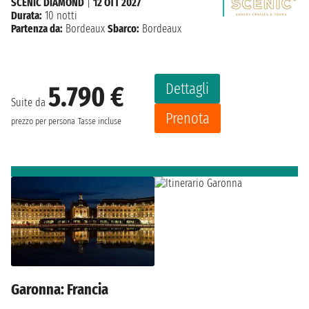
SCENIC DIAMOND
|
12 OTT 2027
Durata:
10 notti
Partenza da:
Bordeaux
Sbarco:
Bordeaux
Dettagli
5.790 €
Suite da
Prenota
prezzo per persona
Tasse incluse
Garonna: Francia