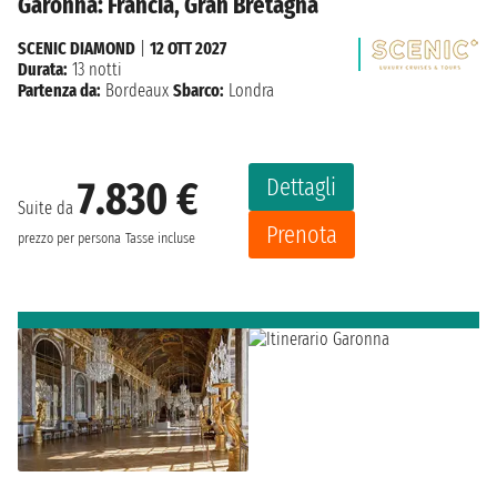
Garonna: Francia, Gran Bretagna
SCENIC DIAMOND
|
12 OTT 2027
Durata:
13 notti
Partenza da:
Bordeaux
Sbarco:
Londra
Dettagli
7.830 €
Suite da
Prenota
prezzo per persona
Tasse incluse