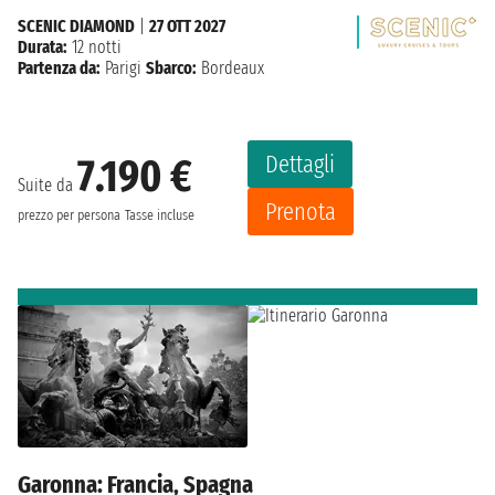
SCENIC DIAMOND
|
27 OTT 2027
Durata:
12 notti
Partenza da:
Parigi
Sbarco:
Bordeaux
Dettagli
7.190 €
Suite da
Prenota
prezzo per persona
Tasse incluse
Garonna: Francia, Spagna