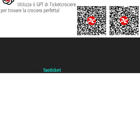
Utilizza il GPT di Ticketcrociere
per trovare la crociera perfetta!
Taoticket S.r.l. Via Brigata Liguria, 3/21 16121 Genova ©2007/2026 -
Ticketcrociere ® è un Marchio Registrato
P.Iva 06206400720 - Capitale Sociale € 100.000,00 i.v. - Iscritta alla Camera
di Commercio di Genova con REA 433093. - Aut. Prov. n° 6167/131601 -
Assicurazione Unipol - polizza n. 206484182
Un portale del gruppo
Taoticket