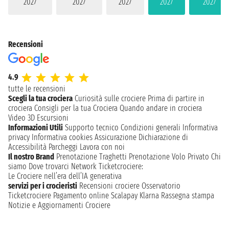
2027
2027
2027
2027
2027
Recensioni
4.9
tutte le recensioni
Scegli la tua crociera
Curiosità sulle crociere
Prima di partire in
crociera
Consigli per la tua Crociera
Quando andare in crociera
Video 3D
Escursioni
Informazioni Utili
Supporto tecnico
Condizioni generali
Informativa
privacy
Informativa cookies
Assicurazione
Dichiarazione di
Accessibilità
Parcheggi
Lavora con noi
Il nostro Brand
Prenotazione Traghetti
Prenotazione Volo Privato
Chi
siamo
Dove trovarci
Network
Ticketcrociere:
Le Crociere nell’era dell’IA generativa
servizi per i crocieristi
Recensioni crociere
Osservatorio
Ticketcrociere
Pagamento online
Scalapay
Klarna
Rassegna stampa
Notizie e Aggiornamenti Crociere