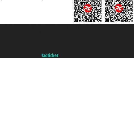
Taoticket S.r.l. Via Brigata Liguria, 3/21 16121 Genova ©2007/2026 -
Ticketcrociere ® è un Marchio Registrato
P.Iva 06206400720 - Capitale Sociale € 100.000,00 i.v. - Iscritta alla Camera
di Commercio di Genova con REA 433093. - Aut. Prov. n° 6167/131601 -
Assicurazione Unipol - polizza n. 206484182
Un portale del gruppo
Taoticket