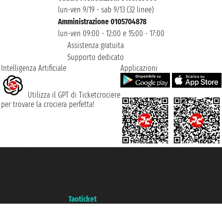
lun-ven 9/19 - sab 9/13 (32 linee)
Amministrazione 0105704878
lun-ven 09:00 - 12:00 e 15:00 - 17:00
Assistenza gratuita
Supporto dedicato
Intelligenza Artificiale
Applicazioni
Utilizza il GPT di Ticketcrociere
per trovare la crociera perfetta!
Taoticket S.r.l. Via Brigata Liguria, 3/21 16121 Genova ©2007/2026 -
Ticketcrociere ® è un Marchio Registrato
P.Iva 06206400720 - Capitale Sociale € 100.000,00 i.v. - Iscritta alla Camera
di Commercio di Genova con REA 433093. - Aut. Prov. n° 6167/131601 -
Assicurazione Unipol - polizza n. 206484182
Un portale del gruppo
Taoticket