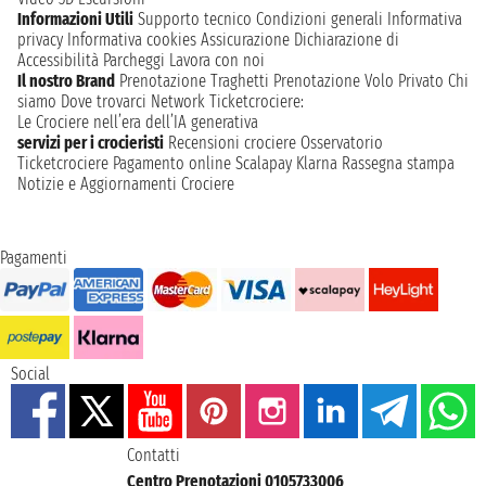
Informazioni Utili
Supporto tecnico
Condizioni generali
Informativa
privacy
Informativa cookies
Assicurazione
Dichiarazione di
Accessibilità
Parcheggi
Lavora con noi
Il nostro Brand
Prenotazione Traghetti
Prenotazione Volo Privato
Chi
siamo
Dove trovarci
Network
Ticketcrociere:
Le Crociere nell’era dell’IA generativa
servizi per i crocieristi
Recensioni crociere
Osservatorio
Ticketcrociere
Pagamento online
Scalapay
Klarna
Rassegna stampa
Notizie e Aggiornamenti Crociere
Pagamenti
Social
Contatti
Centro Prenotazioni 0105733006