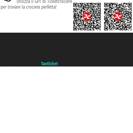
Utilizza il GPT di Ticketcrociere
per trovare la crociera perfetta!
Taoticket S.r.l. Via Brigata Liguria, 3/21 16121 Genova ©2007/2026 -
Ticketcrociere ® è un Marchio Registrato
P.Iva 06206400720 - Capitale Sociale € 100.000,00 i.v. - Iscritta alla Camera
di Commercio di Genova con REA 433093. - Aut. Prov. n° 6167/131601 -
Assicurazione Unipol - polizza n. 206484182
Un portale del gruppo
Taoticket