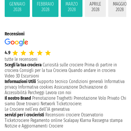
GENNAIO
FEBBRAIO
MARZO
APRILE
MAGGIO
2028
2028
2028
2028
2028
Recensioni
4.9
tutte le recensioni
Scegli la tua crociera
Curiosità sulle crociere
Prima di partire in
crociera
Consigli per la tua Crociera
Quando andare in crociera
Video 3D
Escursioni
Informazioni Utili
Supporto tecnico
Condizioni generali
Informativa
privacy
Informativa cookies
Assicurazione
Dichiarazione di
Accessibilità
Parcheggi
Lavora con noi
Il nostro Brand
Prenotazione Traghetti
Prenotazione Volo Privato
Chi
siamo
Dove trovarci
Network
Ticketcrociere:
Le Crociere nell’era dell’IA generativa
servizi per i crocieristi
Recensioni crociere
Osservatorio
Ticketcrociere
Pagamento online
Scalapay
Klarna
Rassegna stampa
Notizie e Aggiornamenti Crociere