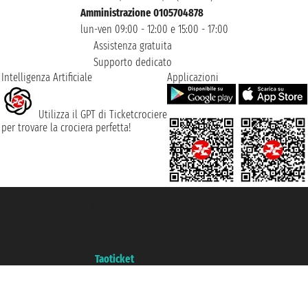
Amministrazione 0105704878
lun-ven 09:00 - 12:00 e 15:00 - 17:00
Assistenza gratuita
Supporto dedicato
Intelligenza Artificiale
Applicazioni
Utilizza il GPT di Ticketcrociere
per trovare la crociera perfetta!
Taoticket S.r.l. Via Brigata Liguria, 3/21 16121 Genova ©2007/2026 -
Ticketcrociere ® è un Marchio Registrato
P.Iva 06206400720 - Capitale Sociale € 100.000,00 i.v. - Iscritta alla Camera
di Commercio di Genova con REA 433093. - Aut. Prov. n° 6167/131601 -
Assicurazione Unipol - polizza n. 206484182
Un portale del gruppo
Taoticket