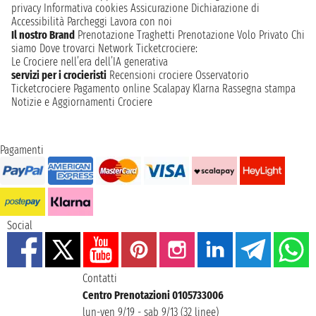
privacy
Informativa cookies
Assicurazione
Dichiarazione di
Accessibilità
Parcheggi
Lavora con noi
Il nostro Brand
Prenotazione Traghetti
Prenotazione Volo Privato
Chi
siamo
Dove trovarci
Network
Ticketcrociere:
Le Crociere nell’era dell’IA generativa
servizi per i crocieristi
Recensioni crociere
Osservatorio
Ticketcrociere
Pagamento online
Scalapay
Klarna
Rassegna stampa
Notizie e Aggiornamenti Crociere
Pagamenti
Social
Contatti
Centro Prenotazioni 0105733006
lun-ven 9/19 - sab 9/13 (32 linee)