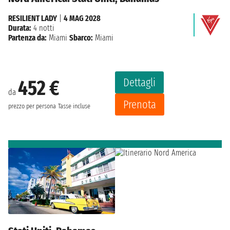
RESILIENT LADY
|
4 MAG 2028
Durata:
4 notti
Partenza da:
Miami
Sbarco:
Miami
Dettagli
452 €
da
Prenota
prezzo per persona
Tasse incluse