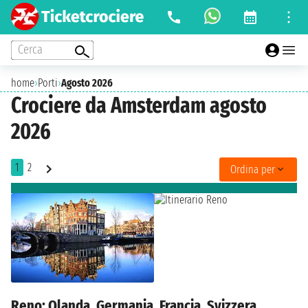
Cerca
home
›
Porti
›
Agosto 2026
Crociere da Amsterdam agosto
2026
1
2
Ordina per
Reno: Olanda, Germania, Francia, Svizzera