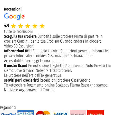
Recensioni
4.9
tutte le recensioni
Scegli la tua crociera
Curiosità sulle crociere
Prima di partire in
crociera
Consigli per la tua Crociera
Quando andare in crociera
Video 3D
Escursioni
Informazioni Utili
Supporto tecnico
Condizioni generali
Informativa
privacy
Informativa cookies
Assicurazione
Dichiarazione di
Accessibilità
Parcheggi
Lavora con noi
Il nostro Brand
Prenotazione Traghetti
Prenotazione Volo Privato
Chi
siamo
Dove trovarci
Network
Ticketcrociere:
Le Crociere nell’era dell’IA generativa
servizi per i crocieristi
Recensioni crociere
Osservatorio
Ticketcrociere
Pagamento online
Scalapay
Klarna
Rassegna stampa
Notizie e Aggiornamenti Crociere
Pagamenti