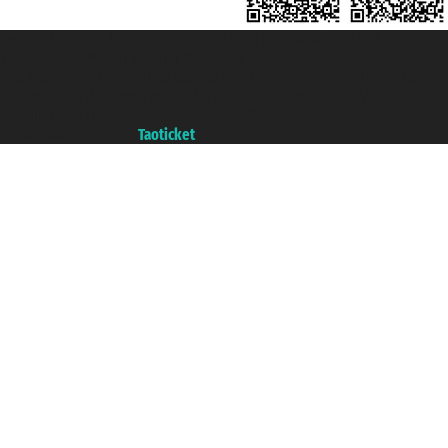
Taoticket S.r.l. Via Brigata Liguria, 3/21 16121 Genova ©2007/2026 -
Ticketcrociere ® è un Marchio Registrato
P.Iva 06206400720 - Capitale Sociale € 100.000,00 i.v. - Iscritta alla Camera
di Commercio di Genova con REA 433093. - Aut. Prov. n° 6167/131601 -
Assicurazione Unipol - polizza n. 206484182
Un portale del gruppo
Taoticket