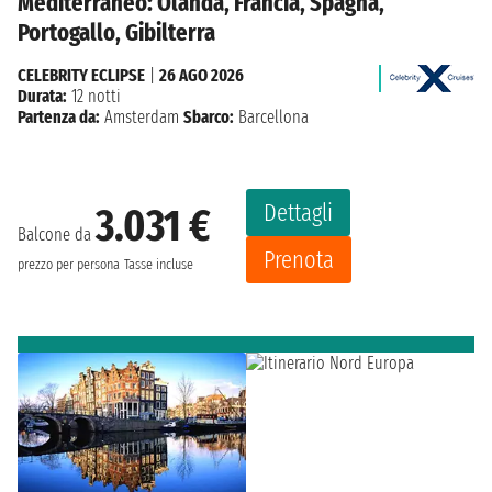
Mediterraneo: Olanda, Francia, Spagna,
Portogallo, Gibilterra
CELEBRITY ECLIPSE
|
26 AGO 2026
Durata:
12 notti
Partenza da:
Amsterdam
Sbarco:
Barcellona
Dettagli
3.031 €
Balcone da
Prenota
prezzo per persona
Tasse incluse