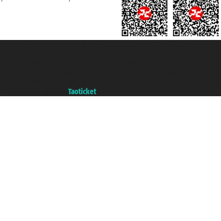
Taoticket S.r.l. Via Brigata Liguria, 3/21 16121 Genova ©2007/2026 -
Ticketcrociere ® è un Marchio Registrato
P.Iva 06206400720 - Capitale Sociale € 100.000,00 i.v. - Iscritta alla Camera
di Commercio di Genova con REA 433093. - Aut. Prov. n° 6167/131601 -
Assicurazione Unipol - polizza n. 206484182
Un portale del gruppo
Taoticket