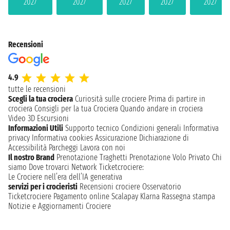
2027
2027
2027
2027
2027
Recensioni
4.9
tutte le recensioni
Scegli la tua crociera
Curiosità sulle crociere
Prima di partire in
crociera
Consigli per la tua Crociera
Quando andare in crociera
Video 3D
Escursioni
Informazioni Utili
Supporto tecnico
Condizioni generali
Informativa
privacy
Informativa cookies
Assicurazione
Dichiarazione di
Accessibilità
Parcheggi
Lavora con noi
Il nostro Brand
Prenotazione Traghetti
Prenotazione Volo Privato
Chi
siamo
Dove trovarci
Network
Ticketcrociere:
Le Crociere nell’era dell’IA generativa
servizi per i crocieristi
Recensioni crociere
Osservatorio
Ticketcrociere
Pagamento online
Scalapay
Klarna
Rassegna stampa
Notizie e Aggiornamenti Crociere