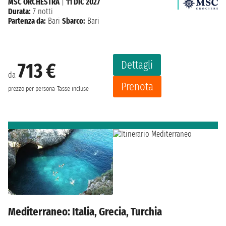
MSC ORCHESTRA
|
11 DIC 2027
Durata:
7 notti
Partenza da:
Bari
Sbarco:
Bari
Dettagli
713 €
da
Prenota
prezzo per persona
Tasse incluse
Mediterraneo: Italia, Grecia, Turchia