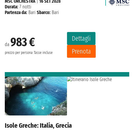
MSC ORCHESTRA
|
16 SET 2028
Durata:
7 notti
Partenza da:
Bari
Sbarco:
Bari
Dettagli
983 €
da
Prenota
prezzo per persona
Tasse incluse
Isole Greche: Italia, Grecia