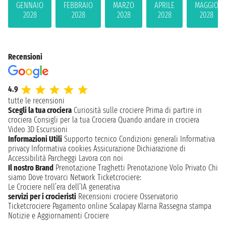
GENNAIO
FEBBRAIO
MARZO
APRILE
MAGGIO
2028
2028
2028
2028
2028
Recensioni
4.9
tutte le recensioni
Scegli la tua crociera
Curiosità sulle crociere
Prima di partire in
crociera
Consigli per la tua Crociera
Quando andare in crociera
Video 3D
Escursioni
Informazioni Utili
Supporto tecnico
Condizioni generali
Informativa
privacy
Informativa cookies
Assicurazione
Dichiarazione di
Accessibilità
Parcheggi
Lavora con noi
Il nostro Brand
Prenotazione Traghetti
Prenotazione Volo Privato
Chi
siamo
Dove trovarci
Network
Ticketcrociere:
Le Crociere nell’era dell’IA generativa
servizi per i crocieristi
Recensioni crociere
Osservatorio
Ticketcrociere
Pagamento online
Scalapay
Klarna
Rassegna stampa
Notizie e Aggiornamenti Crociere