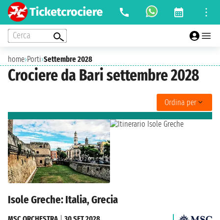
Cerca
home
›
Porti
›
Settembre 2028
Crociere da Bari settembre 2028
Ordina per
Isole Greche: Italia, Grecia
MSC ORCHESTRA
|
30 SET 2028