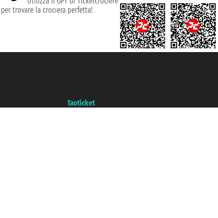
Utilizza il GPT di Ticketcrociere
per trovare la crociera perfetta!
Taoticket S.r.l. Via Brigata Liguria, 3/21 16121 Genova ©2007/2026 -
Ticketcrociere ® è un Marchio Registrato
P.Iva 06206400720 - Capitale Sociale € 100.000,00 i.v. - Iscritta alla Camera
di Commercio di Genova con REA 433093. - Aut. Prov. n° 6167/131601 -
Assicurazione Unipol - polizza n. 206484182
Un portale del gruppo
Taoticket