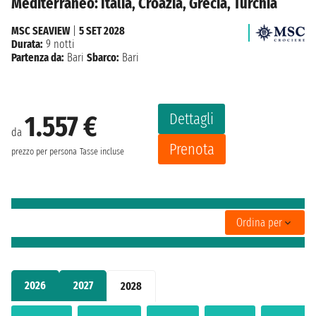
Mediterraneo: Italia, Croazia, Grecia, Turchia
MSC SEAVIEW
|
5 SET 2028
Durata:
9 notti
Partenza da:
Bari
Sbarco:
Bari
Dettagli
1.557 €
da
Prenota
prezzo per persona
Tasse incluse
Ordina per
2026
2027
2028