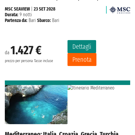
MSC SEAVIEW
|
23 SET 2028
Durata:
9 notti
Partenza da:
Bari
Sbarco:
Bari
Dettagli
1.427 €
da
Prenota
prezzo per persona
Tasse incluse
Mediterraneo: Italia, Croazia, Grecia, Turchia