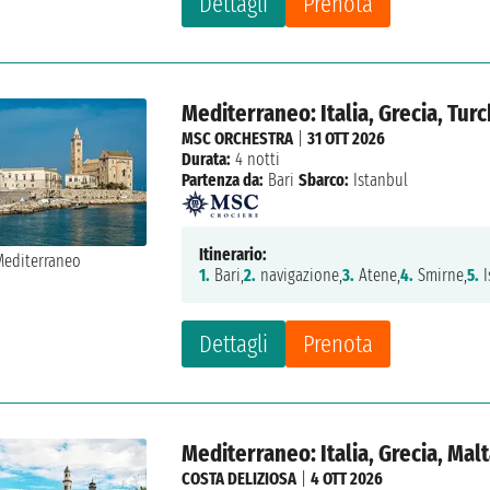
Dettagli
Prenota
Mediterraneo: Italia, Grecia, Turc
MSC ORCHESTRA
|
31 OTT 2026
Durata:
4 notti
Partenza da:
Bari
Sbarco:
Istanbul
Itinerario:
1.
Bari,
2.
navigazione,
3.
Atene,
4.
Smirne,
5.
I
Dettagli
Prenota
Mediterraneo: Italia, Grecia, Malt
COSTA DELIZIOSA
|
4 OTT 2026