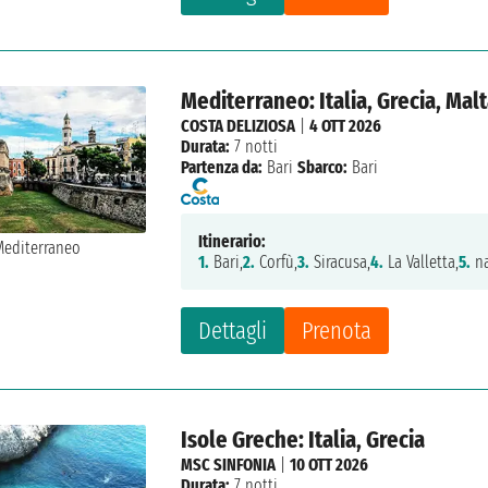
Mediterraneo: Italia, Grecia, Malt
COSTA DELIZIOSA
|
4 OTT 2026
Durata:
7 notti
Partenza da:
Bari
Sbarco:
Bari
Itinerario:
1.
Bari,
2.
Corfù,
3.
Siracusa,
4.
La Valletta,
5.
na
Dettagli
Prenota
Isole Greche: Italia, Grecia
MSC SINFONIA
|
10 OTT 2026
Durata:
7 notti