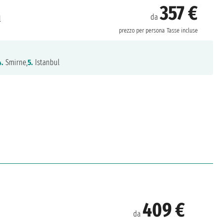
357 €
da
l
prezzo per persona
Tasse incluse
4.
Smirne,
5.
Istanbul
409 €
da