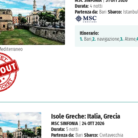
MSC SINFONIA
|
31 OTT 2026
Durata:
4 notti
Partenza da:
Bari
Sbarco:
Istanbu
Itinerario:
1.
Bari,
2.
navigazione,
3.
Atene,
Isole Greche: Italia, Grecia
MSC SINFONIA
|
24 OTT 2026
Durata:
5 notti
Partenza da:
Bari
Sbarco:
Civitavecchia