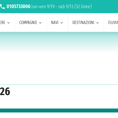
0105733006
lun-ven 9/19 - sab 9/13 (32 linee)
ERE
COMPAGNIE
NAVI
DESTINAZIONI
FLUVIA
026