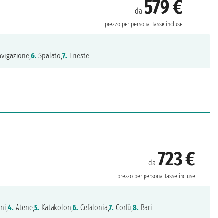
579 €
da
prezzo per persona
Tasse incluse
vigazione,
6.
Spalato,
7.
Trieste
723 €
da
prezzo per persona
Tasse incluse
ni,
4.
Atene,
5.
Katakolon,
6.
Cefalonia,
7.
Corfù,
8.
Bari