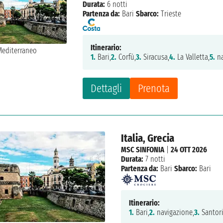
Durata:
6 notti
Partenza da:
Bari
Sbarco:
Trieste
Itinerario:
1.
Bari,
2.
Corfù,
3.
Siracusa,
4.
La Valletta,
5.
na
Dettagli
Prenota
Italia, Grecia
MSC SINFONIA
|
24 OTT 2026
Durata:
7 notti
Partenza da:
Bari
Sbarco:
Bari
Itinerario:
1.
Bari,
2.
navigazione,
3.
Santori