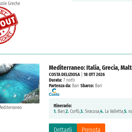
Mediterraneo: Italia, Grecia, Malt
COSTA DELIZIOSA
|
18 OTT 2026
Durata:
7 notti
Partenza da:
Bari
Sbarco:
Bari
Itinerario:
1.
Bari,
2.
Corfù,
3.
Siracusa,
4.
La Valletta,
5.
na
Dettagli
Prenota