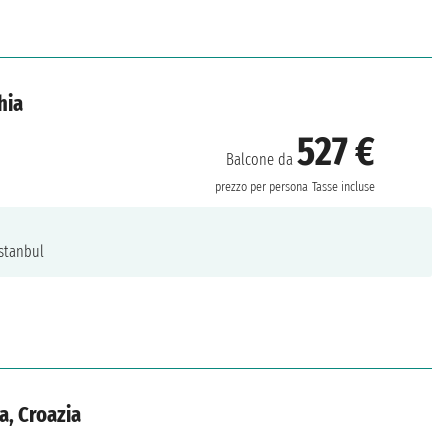
hia
527 €
Balcone da
prezzo per persona
Tasse incluse
stanbul
a, Croazia