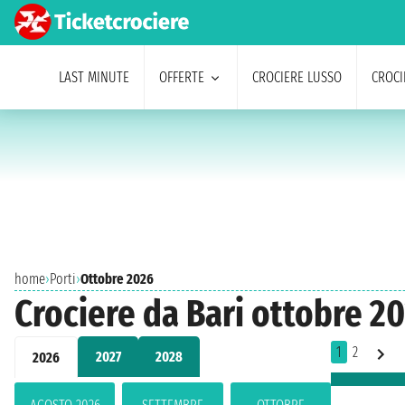
LAST MINUTE
OFFERTE
CROCIERE LUSSO
CROCI
home
›
Porti
›
Ottobre 2026
Crociere da Bari ottobre 2
1
2
2027
2028
2026