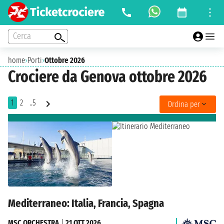
Cerca
home
›
Porti
›
Ottobre 2026
Crociere da Genova ottobre 2026
1
2
..5
Ordina per
Mediterraneo: Italia, Francia, Spagna
MSC ORCHESTRA
|
21 OTT 2026