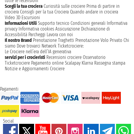
tutte le recensioni
Scegli la tua crociera
Curiosità sulle crociere
Prima di partire in
crociera
Consigli per la tua Crociera
Quando andare in crociera
Video 3D
Escursioni
Informazioni Utili
Supporto tecnico
Condizioni generali
Informativa
privacy
Informativa cookies
Assicurazione
Dichiarazione di
Accessibilità
Parcheggi
Lavora con noi
Il nostro Brand
Prenotazione Traghetti
Prenotazione Volo Privato
Chi
siamo
Dove trovarci
Network
Ticketcrociere:
Le Crociere nell’era dell’IA generativa
servizi per i crocieristi
Recensioni crociere
Osservatorio
Ticketcrociere
Pagamento online
Scalapay
Klarna
Rassegna stampa
Notizie e Aggiornamenti Crociere
Pagamenti
Social