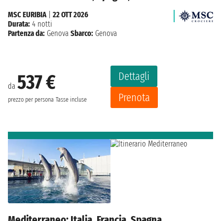
MSC EURIBIA
|
22 OTT 2026
Durata:
4 notti
Partenza da:
Genova
Sbarco:
Genova
Dettagli
537 €
da
Prenota
prezzo per persona
Tasse incluse
Mediterraneo: Italia, Francia, Spagna