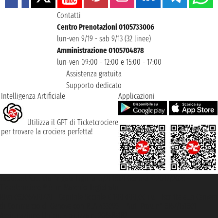
Contatti
Centro Prenotazioni 0105733006
lun-ven 9/19 - sab 9/13 (32 linee)
Amministrazione 0105704878
lun-ven 09:00 - 12:00 e 15:00 - 17:00
Assistenza gratuita
Supporto dedicato
Intelligenza Artificiale
Applicazioni
Utilizza il GPT di Ticketcrociere
per trovare la crociera perfetta!
Taoticket S.r.l. Via Brigata Liguria, 3/21 16121 Genova ©2007/2026 -
Ticketcrociere ® è un Marchio Registrato
P.Iva 06206400720 - Capitale Sociale € 100.000,00 i.v. - Iscritta alla Camera
di Commercio di Genova con REA 433093. - Aut. Prov. n° 6167/131601 -
Assicurazione Unipol - polizza n. 206484182