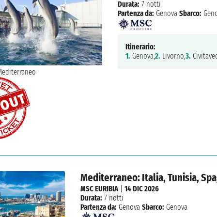
Durata:
7 notti
Partenza da:
Genova
Sbarco:
Geno
Itinerario:
1.
Genova,
2.
Livorno,
3.
Civitavec
Mediterraneo: Italia, Tunisia, Sp
MSC EURIBIA
|
14 DIC 2026
Durata:
7 notti
Partenza da:
Genova
Sbarco:
Genova