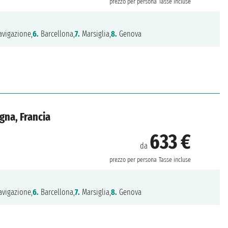
prezzo per persona
Tasse incluse
vigazione,
6.
Barcellona,
7.
Marsiglia,
8.
Genova
agna, Francia
633 €
da
prezzo per persona
Tasse incluse
vigazione,
6.
Barcellona,
7.
Marsiglia,
8.
Genova