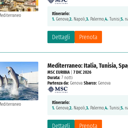
Itinerario:
1.
Genova,
2.
Napoli,
3.
Palermo,
4.
Tunisi,
5.
na
Dettagli
Prenota
Mediterraneo: Italia, Tunisia, Sp
MSC EURIBIA
|
7 DIC 2026
Durata:
7 notti
Partenza da:
Genova
Sbarco:
Genova
Itinerario:
1.
Genova,
2.
Napoli,
3.
Palermo,
4.
Tunisi,
5.
na
Dettagli
Prenota