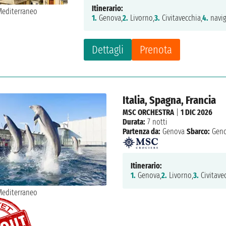
Itinerario:
1.
Genova,
2.
Livorno,
3.
Civitavecchia,
4.
navig
Dettagli
Prenota
Italia, Spagna, Francia
MSC ORCHESTRA
|
1 DIC 2026
Durata:
7 notti
Partenza da:
Genova
Sbarco:
Geno
Itinerario:
1.
Genova,
2.
Livorno,
3.
Civitavec