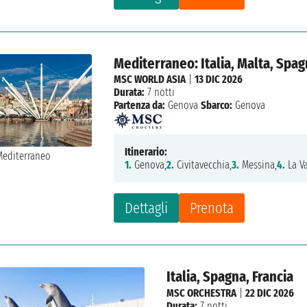
Mediterraneo: Italia, Malta, Spag
MSC WORLD ASIA
|
13 DIC 2026
Durata:
7 notti
Partenza da:
Genova
Sbarco:
Genova
Itinerario:
1.
Genova,
2.
Civitavecchia,
3.
Messina,
4.
La Va
Dettagli
Prenota
Italia, Spagna, Francia
MSC ORCHESTRA
|
22 DIC 2026
Durata:
7 notti