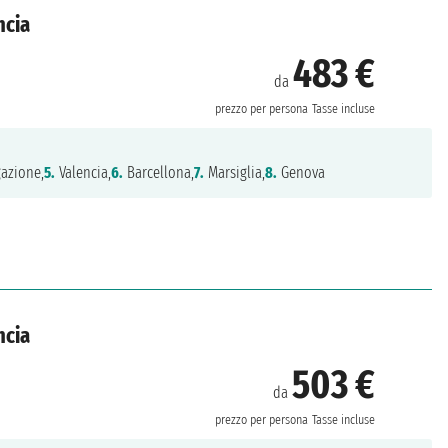
ncia
483 €
da
prezzo per persona
Tasse incluse
azione,
5.
Valencia,
6.
Barcellona,
7.
Marsiglia,
8.
Genova
ncia
503 €
da
prezzo per persona
Tasse incluse