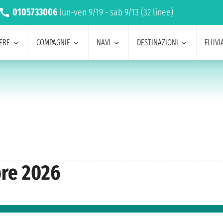
0105733006
lun-ven 9/19 - sab 9/13 (32 linee)
ERE
COMPAGNIE
NAVI
DESTINAZIONI
FLUVIA
bre 2026