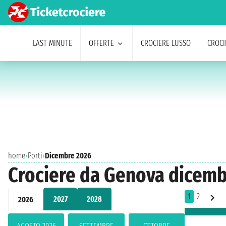
LAST MINUTE
OFFERTE
CROCIERE LUSSO
CROCI
home
›
Porti
›
Dicembre 2026
Crociere da Genova dicem
1
2
2027
2028
2026