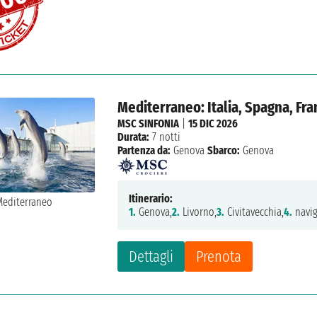
Mediterraneo: Italia, Spagna, Fra
MSC SINFONIA
|
15 DIC 2026
Durata:
7 notti
Partenza da:
Genova
Sbarco:
Genova
Itinerario:
1.
Genova,
2.
Livorno,
3.
Civitavecchia,
4.
navig
Dettagli
Prenota