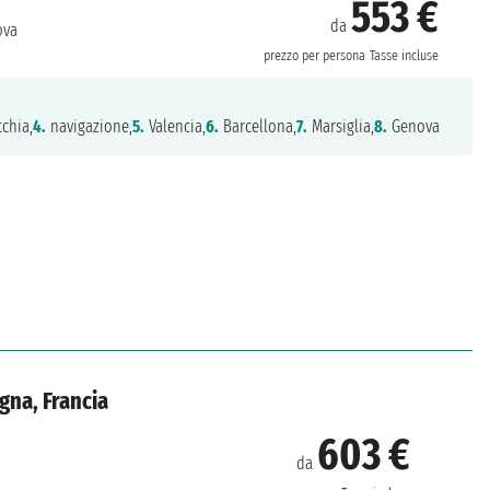
553 €
da
va
prezzo per persona
Tasse incluse
chia,
4.
navigazione,
5.
Valencia,
6.
Barcellona,
7.
Marsiglia,
8.
Genova
agna, Francia
603 €
da