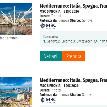
Mediterraneo: Italia, Spagna, Fra
MSC SINFONIA
|
8 DIC 2026
Durata:
7 notti
Partenza da:
Genova
Sbarco:
Genova
Itinerario:
1.
Genova,
2.
Livorno,
3.
Civitavecchia,
4.
navig
Dettagli
Prenota
Mediterraneo: Italia, Spagna, Fra
MSC SINFONIA
|
1 DIC 2026
Durata:
7 notti
Partenza da:
Genova
Sbarco:
Genova