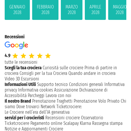
GENNAIO
FEBBRAIO
MARZO
APRILE
MAGGIO
2028
2028
2028
2028
2028
Recensioni
4.9
tutte le recensioni
Scegli la tua crociera
Curiosità sulle crociere
Prima di partire in
crociera
Consigli per la tua Crociera
Quando andare in crociera
Video 3D
Escursioni
Informazioni Utili
Supporto tecnico
Condizioni generali
Informativa
privacy
Informativa cookies
Assicurazione
Dichiarazione di
Accessibilità
Parcheggi
Lavora con noi
Il nostro Brand
Prenotazione Traghetti
Prenotazione Volo Privato
Chi
siamo
Dove trovarci
Network
Ticketcrociere:
Le Crociere nell’era dell’IA generativa
servizi per i crocieristi
Recensioni crociere
Osservatorio
Ticketcrociere
Pagamento online
Scalapay
Klarna
Rassegna stampa
Notizie e Aggiornamenti Crociere