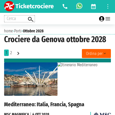
Cerca
home
›
Porti
›
Ottobre 2028
Crociere da Genova ottobre 2028
1
2
Ordina per
Mediterraneo: Italia, Francia, Spagna
MSC MAGNIFICA
|
4 OTT 2028