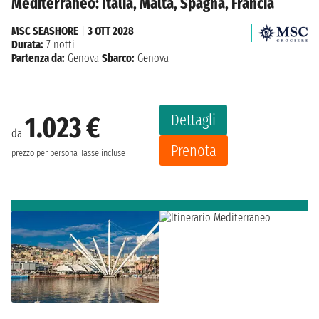
Mediterraneo: Italia, Malta, Spagna, Francia
MSC SEASHORE
|
3 OTT 2028
Durata:
7 notti
Partenza da:
Genova
Sbarco:
Genova
Dettagli
1.023 €
da
Prenota
prezzo per persona
Tasse incluse