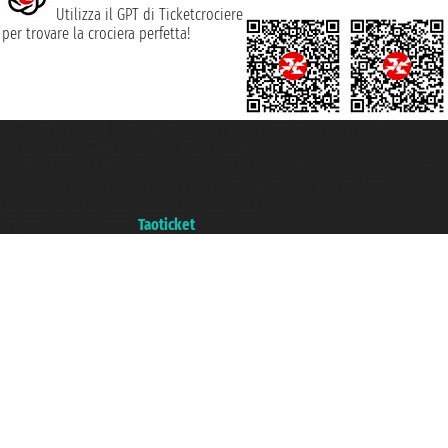
Utilizza il GPT di Ticketcrociere
per trovare la crociera perfetta!
Taoticket S.r.l. Via Brigata Liguria, 3/21 16121 Genova ©2007/2026 -
Ticketcrociere ® è un Marchio Registrato
P.Iva 06206400720 - Capitale Sociale € 100.000,00 i.v. - Iscritta alla Camera
di Commercio di Genova con REA 433093. - Aut. Prov. n° 6167/131601 -
Assicurazione Unipol - polizza n. 206484182
Un portale del gruppo
Taoticket