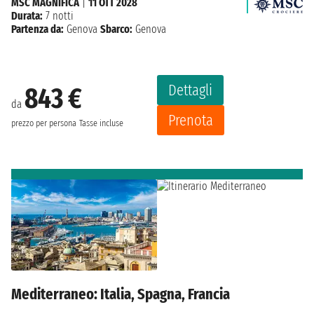
MSC MAGNIFICA
|
11 OTT 2028
Durata:
7 notti
Partenza da:
Genova
Sbarco:
Genova
Dettagli
843 €
da
Prenota
prezzo per persona
Tasse incluse
Mediterraneo: Italia, Spagna, Francia