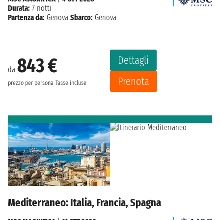
Durata:
7 notti
Partenza da:
Genova
Sbarco:
Genova
Dettagli
843 €
da
Prenota
prezzo per persona
Tasse incluse
Mediterraneo: Italia, Francia, Spagna