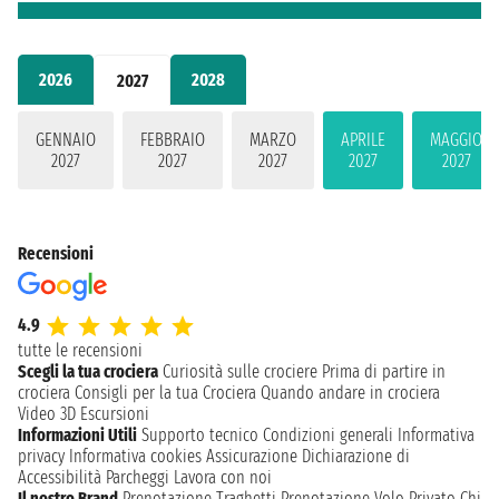
2026
2028
2027
GENNAIO
FEBBRAIO
MARZO
APRILE
MAGGIO
2027
2027
2027
2027
2027
Recensioni
4.9
tutte le recensioni
Scegli la tua crociera
Curiosità sulle crociere
Prima di partire in
crociera
Consigli per la tua Crociera
Quando andare in crociera
Video 3D
Escursioni
Informazioni Utili
Supporto tecnico
Condizioni generali
Informativa
privacy
Informativa cookies
Assicurazione
Dichiarazione di
Accessibilità
Parcheggi
Lavora con noi
Il nostro Brand
Prenotazione Traghetti
Prenotazione Volo Privato
Chi