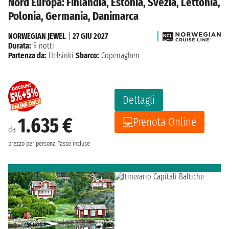
Nord Europa: Finlandia, Estonia, Svezia, Lettonia,
Polonia, Germania, Danimarca
NORWEGIAN JEWEL
|
27 GIU 2027
Durata:
9 notti
Partenza da:
Helsinki
Sbarco:
Copenaghen
Dettagli
1.635 €
Prenota Online
da
prezzo per persona
Tasse incluse