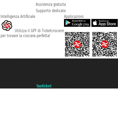
Assistenza gratuita
Supporto dedicato
Intelligenza Artificiale
Applicazioni
Utilizza il GPT di Ticketcrociere
per trovare la crociera perfetta!
Taoticket S.r.l. Via Brigata Liguria, 3/21 16121 Genova ©2007/2026 -
Ticketcrociere ® è un Marchio Registrato
P.Iva 06206400720 - Capitale Sociale € 100.000,00 i.v. - Iscritta alla Camera
di Commercio di Genova con REA 433093. - Aut. Prov. n° 6167/131601 -
Assicurazione Unipol - polizza n. 206484182
Un portale del gruppo
Taoticket