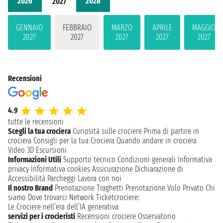
2026
2028
2027
GENNAIO
FEBBRAIO
MARZO
APRILE
MAGGIO
2027
2027
2027
2027
2027
Recensioni
4.9
tutte le recensioni
Scegli la tua crociera
Curiosità sulle crociere
Prima di partire in
crociera
Consigli per la tua Crociera
Quando andare in crociera
Video 3D
Escursioni
Informazioni Utili
Supporto tecnico
Condizioni generali
Informativa
privacy
Informativa cookies
Assicurazione
Dichiarazione di
Accessibilità
Parcheggi
Lavora con noi
Il nostro Brand
Prenotazione Traghetti
Prenotazione Volo Privato
Chi
siamo
Dove trovarci
Network
Ticketcrociere:
Le Crociere nell’era dell’IA generativa
servizi per i crocieristi
Recensioni crociere
Osservatorio