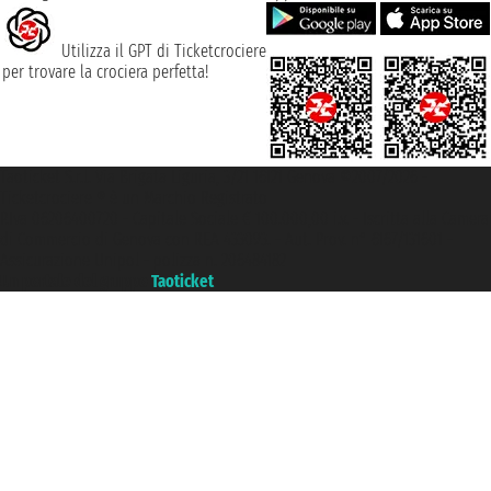
Utilizza il GPT di Ticketcrociere
per trovare la crociera perfetta!
Taoticket S.r.l. Via Brigata Liguria, 3/21 16121 Genova ©2007/2026 -
Ticketcrociere ® è un Marchio Registrato
P.Iva 06206400720 - Capitale Sociale € 100.000,00 i.v. - Iscritta alla Camera
di Commercio di Genova con REA 433093. - Aut. Prov. n° 6167/131601 -
Assicurazione Unipol - polizza n. 206484182
Un portale del gruppo
Taoticket