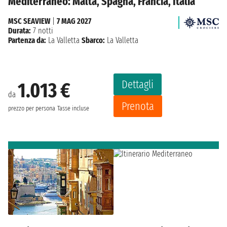
Mediterraneo: Malta, Spagna, Francia, Italia
MSC SEAVIEW
|
7 MAG 2027
Durata:
7 notti
Partenza da:
La Valletta
Sbarco:
La Valletta
Dettagli
1.013 €
da
Prenota
prezzo per persona
Tasse incluse